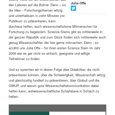
Julia Offe
den Laboren auf die Bühne. Denn – so
s
l
die Idee – Forschungsthemen witzig
und unterhaltsam in zehn Minuten vor
p
t
Publikum zu präsentieren, kann
durchaus helfen, auch wissenschaftsferne Mitmenschen für
r
s
Forschung zu begeistern. Science Slams gibt es mittlerweile in
der ganzen Republik und zum Glück finden sich mittlerweile auch
i
p
genug Wissenschaftler, die hier gerne mitmachen. Denn - so
erzählt uns Julia Offe – für ihren ersten Science Slam im Jahr
n
r
2009 war es gar nicht so einfach, geeignete und willige
Teilnehmer zu finden.
g
i
Und so sprechen wir in dieser Folge über Didaktiker, die nicht
e
n
präsentieren können, über die Schwierigkeit, Wissenschaft witzig
und gleichzeitig fundiert zu präsentieren, über Globuli und die
n
g
GWUP, und warum gute Wissenschaftskommunikation dabei
helfen kann, antiwissenschaftliche Scharlatane in Schach zu
e
halten.
n