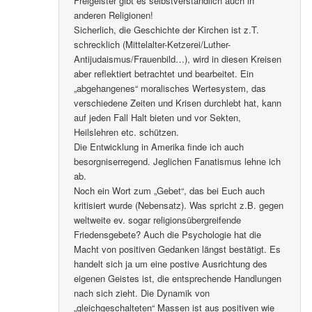
Freigeister gibt es selbstverständlich auch in
anderen Religionen!
Sicherlich, die Geschichte der Kirchen ist z.T.
schrecklich (Mittelalter-Ketzerei/Luther-
Antijudaismus/Frauenbild…), wird in diesen Kreisen
aber reflektiert betrachtet und bearbeitet. Ein
„abgehangenes“ moralisches Wertesystem, das
verschiedene Zeiten und Krisen durchlebt hat, kann
auf jeden Fall Halt bieten und vor Sekten,
Heilslehren etc. schützen.
Die Entwicklung in Amerika finde ich auch
besorgniserregend. Jeglichen Fanatismus lehne ich
ab.
Noch ein Wort zum „Gebet“, das bei Euch auch
kritisiert wurde (Nebensatz). Was spricht z.B. gegen
weltweite ev. sogar religionsübergreifende
Friedensgebete? Auch die Psychologie hat die
Macht von positiven Gedanken längst bestätigt. Es
handelt sich ja um eine postive Ausrichtung des
eigenen Geistes ist, die entsprechende Handlungen
nach sich zieht. Die Dynamik von
„gleichgeschalteten“ Massen ist aus positiven wie