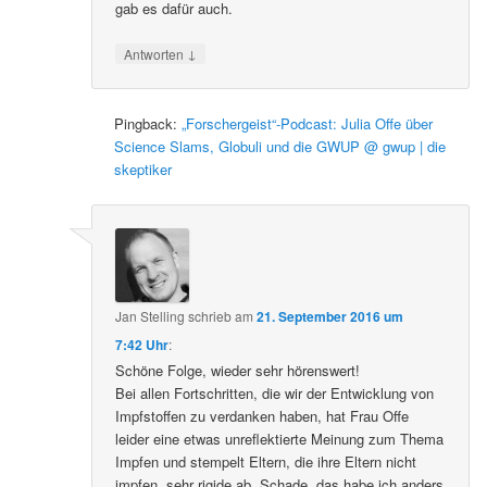
gab es dafür auch.
↓
Antworten
Pingback:
„Forschergeist“-Podcast: Julia Offe über
Science Slams, Globuli und die GWUP @ gwup | die
skeptiker
Jan Stelling
schrieb
am
21. September 2016 um
7:42 Uhr
:
Schöne Folge, wieder sehr hörenswert!
Bei allen Fortschritten, die wir der Entwicklung von
Impfstoffen zu verdanken haben, hat Frau Offe
leider eine etwas unreflektierte Meinung zum Thema
Impfen und stempelt Eltern, die ihre Eltern nicht
impfen, sehr rigide ab. Schade, das habe ich anders