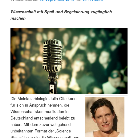
m
u
n
n
g
a
Wissenschaft mit Spaß und Begeisterung zugänglich
ä
n
e
v
machen
n
i
r
d
g
a
e
ä
t
i
n
r
o
n
I
e
n
n
h
I
Die Molekularbiologin Julia Offe kann
für sich in Anspruch nehmen, die
a
n
Wissenschaftskommunikation in
Deutschland entscheidend belebt zu
l
h
haben. Mit dem zuvor weitgehend
unbekannten Format der „Science
t
a
Slams“ holte sie die Wissenschaft aus