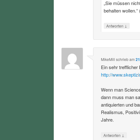
„Sie müssen nicht 
behalten wollen.“ 
↓
Antworten
MikeMill
schrieb
am
21
Ein sehr trefflicher
http://www.skeptiz
Wenn man Science S
dann muss man sag
antiquierten und b
Realismus, Positiv
Jahre.
↓
Antworten