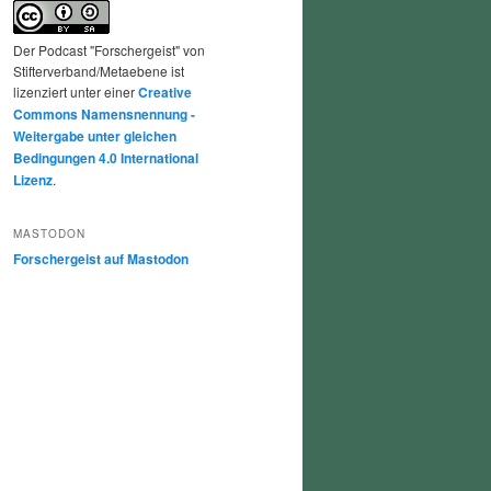
Der Podcast "Forschergeist" von
Stifterverband/Metaebene ist
lizenziert unter einer
Creative
Commons Namensnennung -
Weitergabe unter gleichen
Bedingungen 4.0 International
Lizenz
.
MASTODON
Forschergeist auf Mastodon