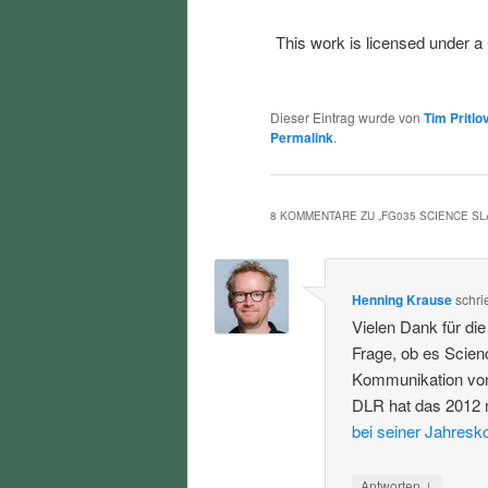
This work is licensed under a
Dieser Eintrag wurde von
Tim Pritlo
Permalink
.
8 KOMMENTARE ZU „
FG035 SCIENCE S
Henning Krause
schri
Vielen Dank für di
Frage, ob es Scien
Kommunikation von
DLR hat das 2012 
bei seiner Jahresk
↓
Antworten