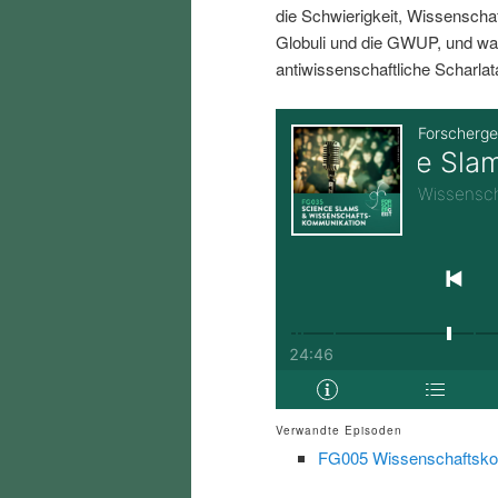
die Schwierigkeit, Wissenschaft
i
p
Globuli und die GWUP, und wa
antiwissenschaftliche Scharlat
n
r
g
i
e
n
n
g
e
n
Verwandte Episoden
FG005 Wissenschaftsko