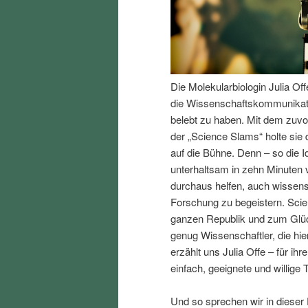
I
e
n
n
Die Molekularbiologin Julia Of
h
I
die Wissenschaftskommunikati
belebt zu haben. Mit dem zuv
a
n
der „Science Slams“ holte sie
auf die Bühne. Denn – so die 
l
h
unterhaltsam in zehn Minuten 
durchaus helfen, auch wissen
t
a
Forschung zu begeistern. Scien
ganzen Republik und zum Glück
s
l
genug Wissenschaftler, die hi
erzählt uns Julia Offe – für i
p
t
einfach, geeignete und willige 
r
s
Und so sprechen wir in dieser 