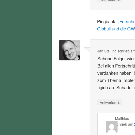
Pingback:
„Forsche
Globuli und die GW
Jan Stelling
schrieb
a
Schöne Folge, wied
Bei allen Fortschri
verdanken haben, h
zum Thema Impfen u
rigide ab. Schade,
↓
Antworten
Matthias
schrieb
am