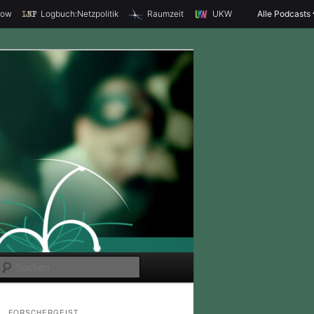
how
Logbuch:Netzpolitik
Raumzeit
UKW
Alle Podcasts
S
u
c
FORSCHERGEIST