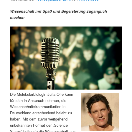
m
u
n
n
g
a
Wissenschaft mit Spaß und Begeisterung zugänglich
ä
n
e
v
machen
n
i
r
d
g
a
e
ä
t
i
n
r
o
n
I
e
n
n
h
I
Die Molekularbiologin Julia Offe kann
für sich in Anspruch nehmen, die
a
n
Wissenschaftskommunikation in
Deutschland entscheidend belebt zu
l
h
haben. Mit dem zuvor weitgehend
unbekannten Format der „Science
t
a
Slams“ holte sie die Wissenschaft aus