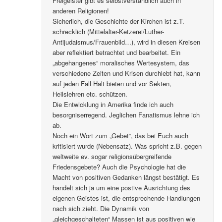
Freigeister gibt es selbstverständlich auch in
anderen Religionen!
Sicherlich, die Geschichte der Kirchen ist z.T.
schrecklich (Mittelalter-Ketzerei/Luther-
Antijudaismus/Frauenbild…), wird in diesen Kreisen
aber reflektiert betrachtet und bearbeitet. Ein
„abgehangenes“ moralisches Wertesystem, das
verschiedene Zeiten und Krisen durchlebt hat, kann
auf jeden Fall Halt bieten und vor Sekten,
Heilslehren etc. schützen.
Die Entwicklung in Amerika finde ich auch
besorgniserregend. Jeglichen Fanatismus lehne ich
ab.
Noch ein Wort zum „Gebet“, das bei Euch auch
kritisiert wurde (Nebensatz). Was spricht z.B. gegen
weltweite ev. sogar religionsübergreifende
Friedensgebete? Auch die Psychologie hat die
Macht von positiven Gedanken längst bestätigt. Es
handelt sich ja um eine postive Ausrichtung des
eigenen Geistes ist, die entsprechende Handlungen
nach sich zieht. Die Dynamik von
„gleichgeschalteten“ Massen ist aus positiven wie