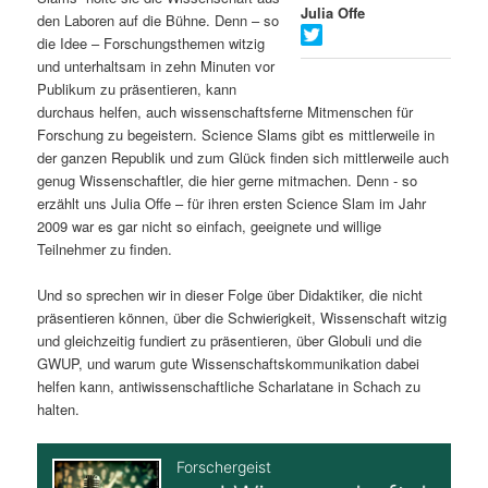
Julia Offe
den Laboren auf die Bühne. Denn – so
s
l
die Idee – Forschungsthemen witzig
und unterhaltsam in zehn Minuten vor
p
t
Publikum zu präsentieren, kann
durchaus helfen, auch wissenschaftsferne Mitmenschen für
r
s
Forschung zu begeistern. Science Slams gibt es mittlerweile in
der ganzen Republik und zum Glück finden sich mittlerweile auch
i
p
genug Wissenschaftler, die hier gerne mitmachen. Denn - so
erzählt uns Julia Offe – für ihren ersten Science Slam im Jahr
n
r
2009 war es gar nicht so einfach, geeignete und willige
Teilnehmer zu finden.
g
i
Und so sprechen wir in dieser Folge über Didaktiker, die nicht
e
n
präsentieren können, über die Schwierigkeit, Wissenschaft witzig
und gleichzeitig fundiert zu präsentieren, über Globuli und die
n
g
GWUP, und warum gute Wissenschaftskommunikation dabei
helfen kann, antiwissenschaftliche Scharlatane in Schach zu
e
halten.
n