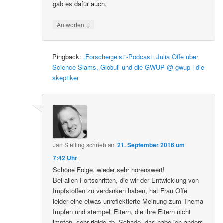
gab es dafür auch.
↓
Antworten
Pingback:
„Forschergeist“-Podcast: Julia Offe über
Science Slams, Globuli und die GWUP @ gwup | die
skeptiker
Jan Stelling
schrieb
am
21. September 2016 um
7:42 Uhr
:
Schöne Folge, wieder sehr hörenswert!
Bei allen Fortschritten, die wir der Entwicklung von
Impfstoffen zu verdanken haben, hat Frau Offe
leider eine etwas unreflektierte Meinung zum Thema
Impfen und stempelt Eltern, die ihre Eltern nicht
impfen, sehr rigide ab. Schade, das habe ich anders