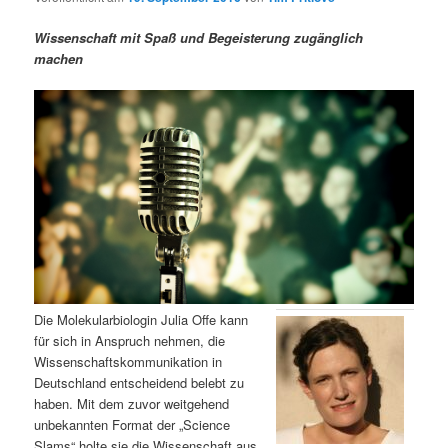
m
u
n
n
g
a
Wissenschaft mit Spaß und Begeisterung zugänglich
ä
n
e
v
machen
n
i
r
d
g
a
e
ä
t
i
n
r
o
n
I
e
n
n
h
I
Die Molekularbiologin Julia Offe kann
für sich in Anspruch nehmen, die
a
n
Wissenschaftskommunikation in
Deutschland entscheidend belebt zu
l
h
haben. Mit dem zuvor weitgehend
unbekannten Format der „Science
t
a
Slams“ holte sie die Wissenschaft aus