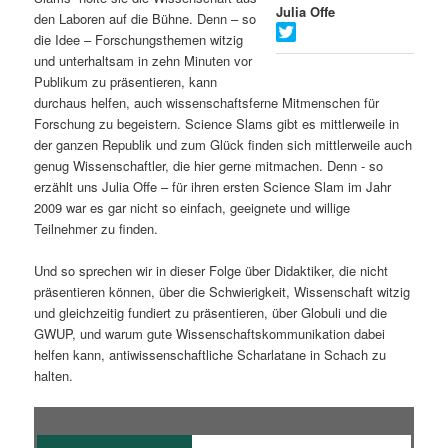
Julia Offe
den Laboren auf die Bühne. Denn – so
s
l
die Idee – Forschungsthemen witzig
und unterhaltsam in zehn Minuten vor
p
t
Publikum zu präsentieren, kann
durchaus helfen, auch wissenschaftsferne Mitmenschen für
r
s
Forschung zu begeistern. Science Slams gibt es mittlerweile in
der ganzen Republik und zum Glück finden sich mittlerweile auch
i
p
genug Wissenschaftler, die hier gerne mitmachen. Denn - so
erzählt uns Julia Offe – für ihren ersten Science Slam im Jahr
n
r
2009 war es gar nicht so einfach, geeignete und willige
Teilnehmer zu finden.
g
i
Und so sprechen wir in dieser Folge über Didaktiker, die nicht
e
n
präsentieren können, über die Schwierigkeit, Wissenschaft witzig
und gleichzeitig fundiert zu präsentieren, über Globuli und die
n
g
GWUP, und warum gute Wissenschaftskommunikation dabei
helfen kann, antiwissenschaftliche Scharlatane in Schach zu
e
halten.
n