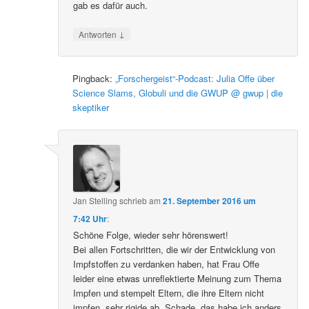
gab es dafür auch.
↓
Antworten
Pingback:
„Forschergeist“-Podcast: Julia Offe über
Science Slams, Globuli und die GWUP @ gwup | die
skeptiker
Jan Stelling
schrieb
am
21. September 2016 um
7:42 Uhr
:
Schöne Folge, wieder sehr hörenswert!
Bei allen Fortschritten, die wir der Entwicklung von
Impfstoffen zu verdanken haben, hat Frau Offe
leider eine etwas unreflektierte Meinung zum Thema
Impfen und stempelt Eltern, die ihre Eltern nicht
impfen, sehr rigide ab. Schade, das habe ich anders