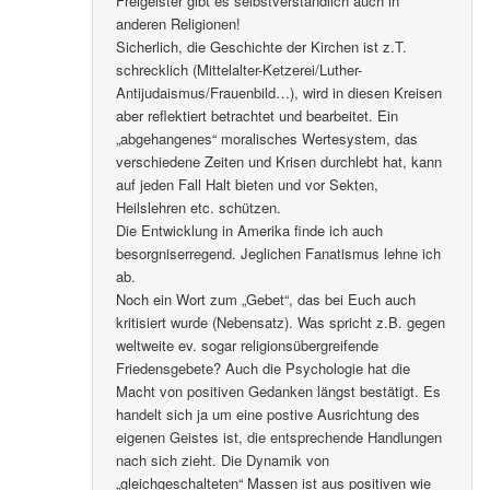
Freigeister gibt es selbstverständlich auch in
anderen Religionen!
Sicherlich, die Geschichte der Kirchen ist z.T.
schrecklich (Mittelalter-Ketzerei/Luther-
Antijudaismus/Frauenbild…), wird in diesen Kreisen
aber reflektiert betrachtet und bearbeitet. Ein
„abgehangenes“ moralisches Wertesystem, das
verschiedene Zeiten und Krisen durchlebt hat, kann
auf jeden Fall Halt bieten und vor Sekten,
Heilslehren etc. schützen.
Die Entwicklung in Amerika finde ich auch
besorgniserregend. Jeglichen Fanatismus lehne ich
ab.
Noch ein Wort zum „Gebet“, das bei Euch auch
kritisiert wurde (Nebensatz). Was spricht z.B. gegen
weltweite ev. sogar religionsübergreifende
Friedensgebete? Auch die Psychologie hat die
Macht von positiven Gedanken längst bestätigt. Es
handelt sich ja um eine postive Ausrichtung des
eigenen Geistes ist, die entsprechende Handlungen
nach sich zieht. Die Dynamik von
„gleichgeschalteten“ Massen ist aus positiven wie