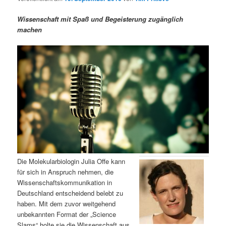
m
u
n
n
g
a
Wissenschaft mit Spaß und Begeisterung zugänglich
ä
n
e
v
machen
n
i
r
d
g
a
e
ä
t
i
n
r
o
n
I
e
n
n
h
I
Die Molekularbiologin Julia Offe kann
für sich in Anspruch nehmen, die
a
n
Wissenschaftskommunikation in
Deutschland entscheidend belebt zu
l
h
haben. Mit dem zuvor weitgehend
unbekannten Format der „Science
t
a
Slams“ holte sie die Wissenschaft aus