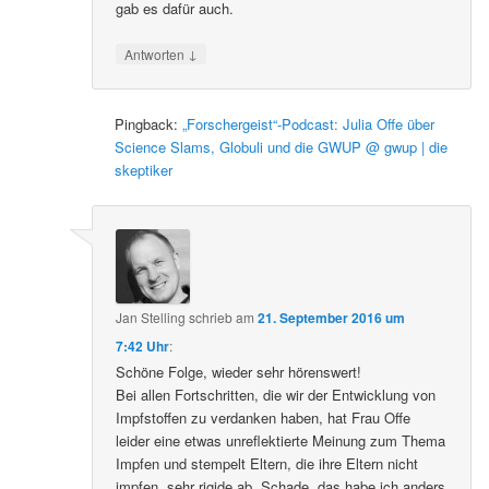
gab es dafür auch.
↓
Antworten
Pingback:
„Forschergeist“-Podcast: Julia Offe über
Science Slams, Globuli und die GWUP @ gwup | die
skeptiker
Jan Stelling
schrieb
am
21. September 2016 um
7:42 Uhr
:
Schöne Folge, wieder sehr hörenswert!
Bei allen Fortschritten, die wir der Entwicklung von
Impfstoffen zu verdanken haben, hat Frau Offe
leider eine etwas unreflektierte Meinung zum Thema
Impfen und stempelt Eltern, die ihre Eltern nicht
impfen, sehr rigide ab. Schade, das habe ich anders