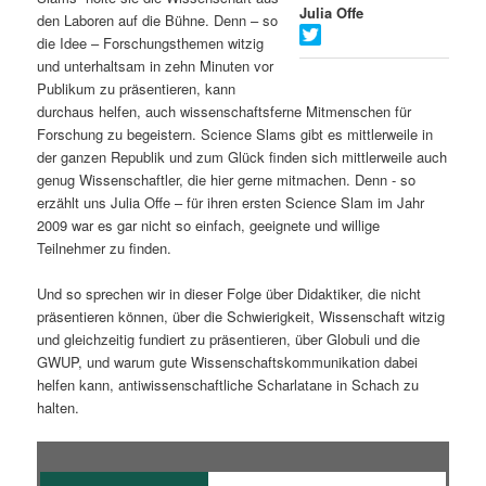
Julia Offe
den Laboren auf die Bühne. Denn – so
s
l
die Idee – Forschungsthemen witzig
und unterhaltsam in zehn Minuten vor
p
t
Publikum zu präsentieren, kann
durchaus helfen, auch wissenschaftsferne Mitmenschen für
r
s
Forschung zu begeistern. Science Slams gibt es mittlerweile in
der ganzen Republik und zum Glück finden sich mittlerweile auch
i
p
genug Wissenschaftler, die hier gerne mitmachen. Denn - so
erzählt uns Julia Offe – für ihren ersten Science Slam im Jahr
n
r
2009 war es gar nicht so einfach, geeignete und willige
Teilnehmer zu finden.
g
i
Und so sprechen wir in dieser Folge über Didaktiker, die nicht
e
n
präsentieren können, über die Schwierigkeit, Wissenschaft witzig
und gleichzeitig fundiert zu präsentieren, über Globuli und die
n
g
GWUP, und warum gute Wissenschaftskommunikation dabei
helfen kann, antiwissenschaftliche Scharlatane in Schach zu
e
halten.
n