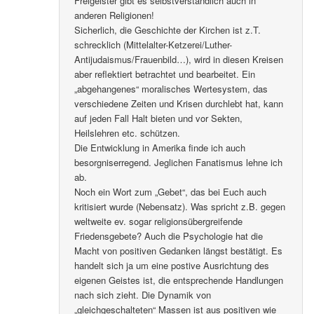
Freigeister gibt es selbstverständlich auch in
anderen Religionen!
Sicherlich, die Geschichte der Kirchen ist z.T.
schrecklich (Mittelalter-Ketzerei/Luther-
Antijudaismus/Frauenbild…), wird in diesen Kreisen
aber reflektiert betrachtet und bearbeitet. Ein
„abgehangenes“ moralisches Wertesystem, das
verschiedene Zeiten und Krisen durchlebt hat, kann
auf jeden Fall Halt bieten und vor Sekten,
Heilslehren etc. schützen.
Die Entwicklung in Amerika finde ich auch
besorgniserregend. Jeglichen Fanatismus lehne ich
ab.
Noch ein Wort zum „Gebet“, das bei Euch auch
kritisiert wurde (Nebensatz). Was spricht z.B. gegen
weltweite ev. sogar religionsübergreifende
Friedensgebete? Auch die Psychologie hat die
Macht von positiven Gedanken längst bestätigt. Es
handelt sich ja um eine postive Ausrichtung des
eigenen Geistes ist, die entsprechende Handlungen
nach sich zieht. Die Dynamik von
„gleichgeschalteten“ Massen ist aus positiven wie