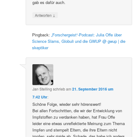
gab es dafür auch.
↓
Antworten
Pingback:
„Forschergeist“-Podcast: Julia Offe über
Science Slams, Globuli und die GWUP @ gwup | die
skeptiker
Jan Stelling
schrieb
am
21. September 2016 um
7:42 Uhr
:
Schöne Folge, wieder sehr hörenswert!
Bei allen Fortschritten, die wir der Entwicklung von
Impfstoffen zu verdanken haben, hat Frau Offe
leider eine etwas unreflektierte Meinung zum Thema
Impfen und stempelt Eltern, die ihre Eltern nicht
impfen, sehr rigide ab. Schade, das habe ich anders