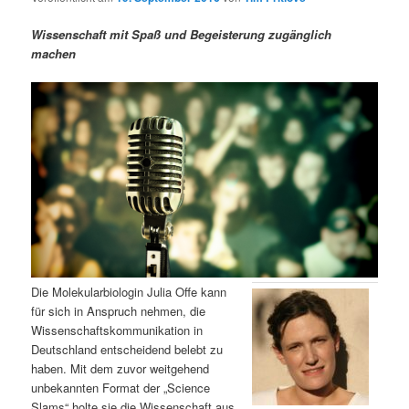
m
u
n
n
g
a
Wissenschaft mit Spaß und Begeisterung zugänglich
ä
n
e
v
machen
n
i
r
d
g
a
e
ä
t
i
n
r
o
n
I
e
n
n
h
I
Die Molekularbiologin Julia Offe kann
für sich in Anspruch nehmen, die
a
n
Wissenschaftskommunikation in
Deutschland entscheidend belebt zu
l
h
haben. Mit dem zuvor weitgehend
unbekannten Format der „Science
t
a
Slams“ holte sie die Wissenschaft aus