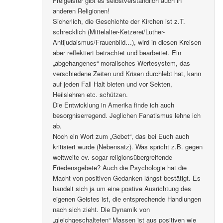
Freigeister gibt es selbstverständlich auch in
anderen Religionen!
Sicherlich, die Geschichte der Kirchen ist z.T.
schrecklich (Mittelalter-Ketzerei/Luther-
Antijudaismus/Frauenbild…), wird in diesen Kreisen
aber reflektiert betrachtet und bearbeitet. Ein
„abgehangenes“ moralisches Wertesystem, das
verschiedene Zeiten und Krisen durchlebt hat, kann
auf jeden Fall Halt bieten und vor Sekten,
Heilslehren etc. schützen.
Die Entwicklung in Amerika finde ich auch
besorgniserregend. Jeglichen Fanatismus lehne ich
ab.
Noch ein Wort zum „Gebet“, das bei Euch auch
kritisiert wurde (Nebensatz). Was spricht z.B. gegen
weltweite ev. sogar religionsübergreifende
Friedensgebete? Auch die Psychologie hat die
Macht von positiven Gedanken längst bestätigt. Es
handelt sich ja um eine postive Ausrichtung des
eigenen Geistes ist, die entsprechende Handlungen
nach sich zieht. Die Dynamik von
„gleichgeschalteten“ Massen ist aus positiven wie