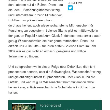
Julia Offe
den Laboren auf die Bühne. Denn – so
s
l
die Idee – Forschungsthemen witzig
und unterhaltsam in zehn Minuten vor
p
t
Publikum zu präsentieren, kann
durchaus helfen, auch wissenschaftsferne Mitmenschen für
r
s
Forschung zu begeistern. Science Slams gibt es mittlerweile in
der ganzen Republik und zum Glück finden sich mittlerweile auch
i
p
genug Wissenschaftler, die hier gerne mitmachen. Denn - so
erzählt uns Julia Offe – für ihren ersten Science Slam im Jahr
n
r
2009 war es gar nicht so einfach, geeignete und willige
Teilnehmer zu finden.
g
i
Und so sprechen wir in dieser Folge über Didaktiker, die nicht
e
n
präsentieren können, über die Schwierigkeit, Wissenschaft witzig
und gleichzeitig fundiert zu präsentieren, über Globuli und die
n
g
GWUP, und warum gute Wissenschaftskommunikation dabei
helfen kann, antiwissenschaftliche Scharlatane in Schach zu
e
halten.
n