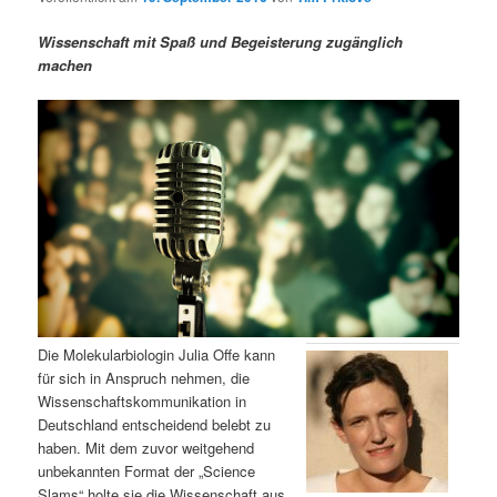
m
u
n
n
g
a
Wissenschaft mit Spaß und Begeisterung zugänglich
ä
n
e
v
machen
n
i
r
d
g
a
e
ä
t
i
n
r
o
n
I
e
n
n
h
I
Die Molekularbiologin Julia Offe kann
für sich in Anspruch nehmen, die
a
n
Wissenschaftskommunikation in
Deutschland entscheidend belebt zu
l
h
haben. Mit dem zuvor weitgehend
unbekannten Format der „Science
t
a
Slams“ holte sie die Wissenschaft aus