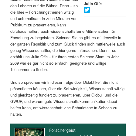
Julia Offe
den Laboren auf die Bühne. Denn – so
s
l
die Idee – Forschungsthemen witzig
und unterhaltsam in zehn Minuten vor
p
t
Publikum zu präsentieren, kann
durchaus helfen, auch wissenschaftsferne Mitmenschen für
r
s
Forschung zu begeistern. Science Slams gibt es mittlerweile in
der ganzen Republik und zum Glück finden sich mittlerweile auch
i
p
genug Wissenschaftler, die hier gerne mitmachen. Denn - so
erzählt uns Julia Offe – für ihren ersten Science Slam im Jahr
n
r
2009 war es gar nicht so einfach, geeignete und willige
Teilnehmer zu finden.
g
i
Und so sprechen wir in dieser Folge über Didaktiker, die nicht
e
n
präsentieren können, über die Schwierigkeit, Wissenschaft witzig
und gleichzeitig fundiert zu präsentieren, über Globuli und die
n
g
GWUP, und warum gute Wissenschaftskommunikation dabei
helfen kann, antiwissenschaftliche Scharlatane in Schach zu
e
halten.
n