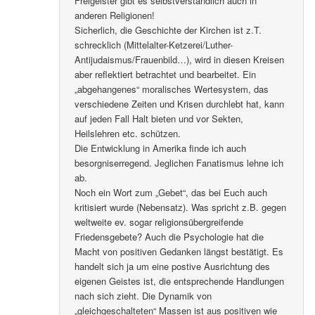
Freigeister gibt es selbstverständlich auch in
anderen Religionen!
Sicherlich, die Geschichte der Kirchen ist z.T.
schrecklich (Mittelalter-Ketzerei/Luther-
Antijudaismus/Frauenbild…), wird in diesen Kreisen
aber reflektiert betrachtet und bearbeitet. Ein
„abgehangenes“ moralisches Wertesystem, das
verschiedene Zeiten und Krisen durchlebt hat, kann
auf jeden Fall Halt bieten und vor Sekten,
Heilslehren etc. schützen.
Die Entwicklung in Amerika finde ich auch
besorgniserregend. Jeglichen Fanatismus lehne ich
ab.
Noch ein Wort zum „Gebet“, das bei Euch auch
kritisiert wurde (Nebensatz). Was spricht z.B. gegen
weltweite ev. sogar religionsübergreifende
Friedensgebete? Auch die Psychologie hat die
Macht von positiven Gedanken längst bestätigt. Es
handelt sich ja um eine postive Ausrichtung des
eigenen Geistes ist, die entsprechende Handlungen
nach sich zieht. Die Dynamik von
„gleichgeschalteten“ Massen ist aus positiven wie