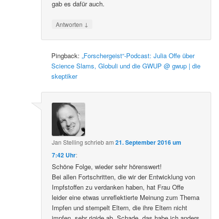
gab es dafür auch.
↓
Antworten
Pingback:
„Forschergeist“-Podcast: Julia Offe über
Science Slams, Globuli und die GWUP @ gwup | die
skeptiker
Jan Stelling
schrieb
am
21. September 2016 um
7:42 Uhr
:
Schöne Folge, wieder sehr hörenswert!
Bei allen Fortschritten, die wir der Entwicklung von
Impfstoffen zu verdanken haben, hat Frau Offe
leider eine etwas unreflektierte Meinung zum Thema
Impfen und stempelt Eltern, die ihre Eltern nicht
impfen, sehr rigide ab. Schade, das habe ich anders