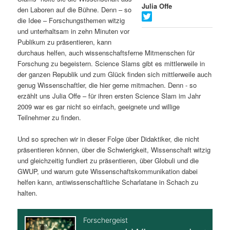
Julia Offe
den Laboren auf die Bühne. Denn – so
s
l
die Idee – Forschungsthemen witzig
und unterhaltsam in zehn Minuten vor
p
t
Publikum zu präsentieren, kann
durchaus helfen, auch wissenschaftsferne Mitmenschen für
r
s
Forschung zu begeistern. Science Slams gibt es mittlerweile in
der ganzen Republik und zum Glück finden sich mittlerweile auch
i
p
genug Wissenschaftler, die hier gerne mitmachen. Denn - so
erzählt uns Julia Offe – für ihren ersten Science Slam im Jahr
n
r
2009 war es gar nicht so einfach, geeignete und willige
Teilnehmer zu finden.
g
i
Und so sprechen wir in dieser Folge über Didaktiker, die nicht
e
n
präsentieren können, über die Schwierigkeit, Wissenschaft witzig
und gleichzeitig fundiert zu präsentieren, über Globuli und die
n
g
GWUP, und warum gute Wissenschaftskommunikation dabei
helfen kann, antiwissenschaftliche Scharlatane in Schach zu
e
halten.
n