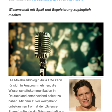
m
u
n
n
g
a
Wissenschaft mit Spaß und Begeisterung zugänglich
ä
n
e
v
machen
n
i
r
d
g
a
e
ä
t
i
n
r
o
n
I
e
n
n
h
I
Die Molekularbiologin Julia Offe kann
für sich in Anspruch nehmen, die
a
n
Wissenschaftskommunikation in
Deutschland entscheidend belebt zu
l
h
haben. Mit dem zuvor weitgehend
unbekannten Format der „Science
t
a
Slams“ holte sie die Wissenschaft aus