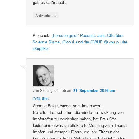
gab es dafür auch.
↓
Antworten
Pingback:
„Forschergeist“-Podcast: Julia Offe über
Science Slams, Globuli und die GWUP @ gwup | die
skeptiker
Jan Stelling
schrieb
am
21. September 2016 um
7:42 Uhr
:
Schöne Folge, wieder sehr hörenswert!
Bei allen Fortschritten, die wir der Entwicklung von
Impfstoffen zu verdanken haben, hat Frau Offe
leider eine etwas unreflektierte Meinung zum Thema
Impfen und stempelt Eltern, die ihre Eltern nicht
impfen, sehr rigide ab. Schade, das habe ich anders