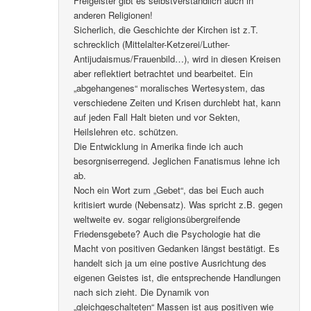
Freigeister gibt es selbstverständlich auch in
anderen Religionen!
Sicherlich, die Geschichte der Kirchen ist z.T.
schrecklich (Mittelalter-Ketzerei/Luther-
Antijudaismus/Frauenbild…), wird in diesen Kreisen
aber reflektiert betrachtet und bearbeitet. Ein
„abgehangenes“ moralisches Wertesystem, das
verschiedene Zeiten und Krisen durchlebt hat, kann
auf jeden Fall Halt bieten und vor Sekten,
Heilslehren etc. schützen.
Die Entwicklung in Amerika finde ich auch
besorgniserregend. Jeglichen Fanatismus lehne ich
ab.
Noch ein Wort zum „Gebet“, das bei Euch auch
kritisiert wurde (Nebensatz). Was spricht z.B. gegen
weltweite ev. sogar religionsübergreifende
Friedensgebete? Auch die Psychologie hat die
Macht von positiven Gedanken längst bestätigt. Es
handelt sich ja um eine postive Ausrichtung des
eigenen Geistes ist, die entsprechende Handlungen
nach sich zieht. Die Dynamik von
„gleichgeschalteten“ Massen ist aus positiven wie