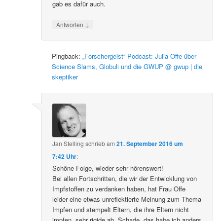
gab es dafür auch.
↓
Antworten
Pingback:
„Forschergeist“-Podcast: Julia Offe über
Science Slams, Globuli und die GWUP @ gwup | die
skeptiker
Jan Stelling
schrieb
am
21. September 2016 um
7:42 Uhr
:
Schöne Folge, wieder sehr hörenswert!
Bei allen Fortschritten, die wir der Entwicklung von
Impfstoffen zu verdanken haben, hat Frau Offe
leider eine etwas unreflektierte Meinung zum Thema
Impfen und stempelt Eltern, die ihre Eltern nicht
impfen, sehr rigide ab. Schade, das habe ich anders