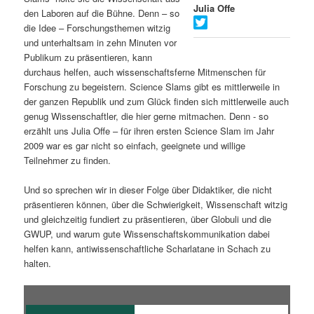
Julia Offe
den Laboren auf die Bühne. Denn – so
s
l
die Idee – Forschungsthemen witzig
und unterhaltsam in zehn Minuten vor
p
t
Publikum zu präsentieren, kann
durchaus helfen, auch wissenschaftsferne Mitmenschen für
r
s
Forschung zu begeistern. Science Slams gibt es mittlerweile in
der ganzen Republik und zum Glück finden sich mittlerweile auch
i
p
genug Wissenschaftler, die hier gerne mitmachen. Denn - so
erzählt uns Julia Offe – für ihren ersten Science Slam im Jahr
n
r
2009 war es gar nicht so einfach, geeignete und willige
Teilnehmer zu finden.
g
i
Und so sprechen wir in dieser Folge über Didaktiker, die nicht
e
n
präsentieren können, über die Schwierigkeit, Wissenschaft witzig
und gleichzeitig fundiert zu präsentieren, über Globuli und die
n
g
GWUP, und warum gute Wissenschaftskommunikation dabei
helfen kann, antiwissenschaftliche Scharlatane in Schach zu
e
halten.
n