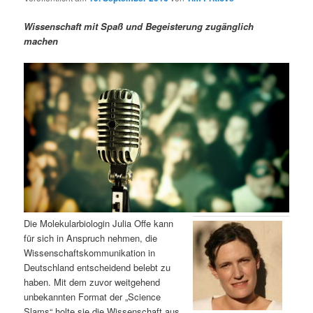
m
u
n
n
g
a
Wissenschaft mit Spaß und Begeisterung zugänglich
ä
n
e
v
machen
n
i
r
d
g
a
e
ä
t
i
n
r
o
n
I
e
n
n
h
I
Die Molekularbiologin Julia Offe kann
für sich in Anspruch nehmen, die
a
n
Wissenschaftskommunikation in
Deutschland entscheidend belebt zu
l
h
haben. Mit dem zuvor weitgehend
unbekannten Format der „Science
t
a
Slams“ holte sie die Wissenschaft aus