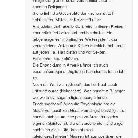
Freigeister gibt es selbstverständlich auch in
anderen Religionen!
Sicherlich, die Geschichte der Kirchen ist z.T.
schrecklich (Mittelalter-Ketzerei/Luther-
Antijudaismus/Frauenbild…), wird in diesen Kreisen
aber reflektiert betrachtet und bearbeitet. Ein
„abgehangenes“ moralisches Wertesystem, das
verschiedene Zeiten und Krisen durchlebt hat, kann
auf jeden Fall Halt bieten und vor Sekten,
Heilslehren etc. schützen.
Die Entwicklung in Amerika finde ich auch
besorgniserregend. Jeglichen Fanatismus lehne ich
ab.
Noch ein Wort zum „Gebet“, das bei Euch auch
kritisiert wurde (Nebensatz). Was spricht z.B. gegen
weltweite ev. sogar religionsübergreifende
Friedensgebete? Auch die Psychologie hat die
Macht von positiven Gedanken längst bestätigt. Es
handelt sich ja um eine postive Ausrichtung des
eigenen Geistes ist, die entsprechende Handlungen
nach sich zieht. Die Dynamik von
„gleichgeschalteten“ Massen ist aus positiven wie