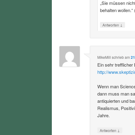
„Sie müssen nicht 
behalten wollen.“ 
↓
Antworten
MikeMill
schrieb
am
21
Ein sehr trefflicher
http://www.skeptiz
Wenn man Science S
dann muss man sag
antiquierten und b
Realismus, Positiv
Jahre.
↓
Antworten