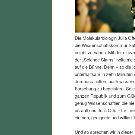
I
e
n
n
Die Molekularbiologin Julia Of
h
I
die Wissenschaftskommunikati
belebt zu haben. Mit dem zuv
a
n
der „Science Slams“ holte sie
auf die Bühne. Denn – so die 
l
h
unterhaltsam in zehn Minuten 
durchaus helfen, auch wissen
t
a
Forschung zu begeistern. Scien
ganzen Republik und zum Glück
s
l
genug Wissenschaftler, die hi
erzählt uns Julia Offe – für i
p
t
einfach, geeignete und willige 
r
s
Und so sprechen wir in dieser 