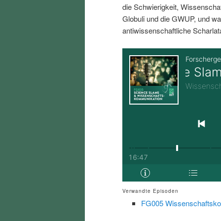
die Schwierigkeit, Wissenschaft
i
p
Globuli und die GWUP, und wa
antiwissenschaftliche Scharlat
n
r
g
i
e
n
n
g
e
n
Verwandte Episoden
FG005 Wissenschaftsko