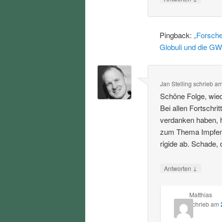
Pingback:
„Forsche
Globuli und die GW
Jan Stelling
schrieb
a
Schöne Folge, wied
Bei allen Fortschri
verdanken haben, h
zum Thema Impfen u
rigide ab. Schade,
↓
Antworten
Matthias
schrieb
am