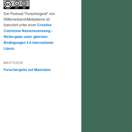
Der Podcast "Forschergeist" von
Stifterverband/Metaebene ist
lizenziert unter einer
Creative
Commons Namensnennung -
Weitergabe unter gleichen
Bedingungen 4.0 International
Lizenz
.
MASTODON
Forschergeist auf Mastodon