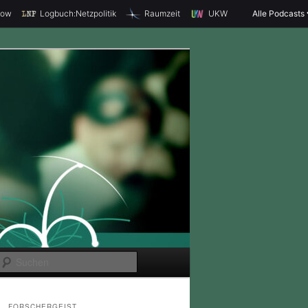
how
Logbuch:Netzpolitik
Raumzeit
UKW
Alle Podcasts
S
u
c
FORSCHERGEIST