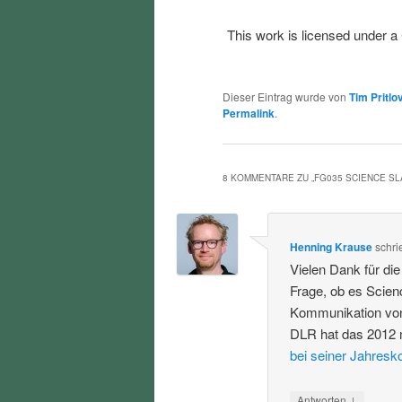
This work is licensed under a
Dieser Eintrag wurde von
Tim Pritlo
Permalink
.
8 KOMMENTARE ZU „
FG035 SCIENCE S
Henning Krause
schri
Vielen Dank für di
Frage, ob es Scien
Kommunikation von
DLR hat das 2012 
bei seiner Jahresk
↓
Antworten