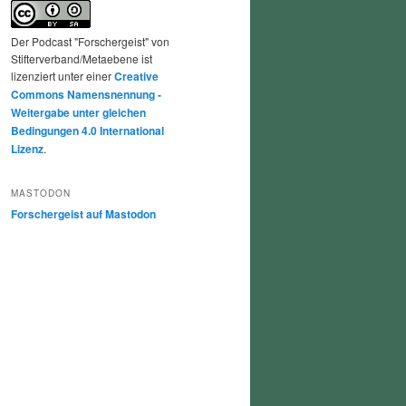
Der Podcast "Forschergeist" von
Stifterverband/Metaebene ist
lizenziert unter einer
Creative
Commons Namensnennung -
Weitergabe unter gleichen
Bedingungen 4.0 International
Lizenz
.
MASTODON
Forschergeist auf Mastodon