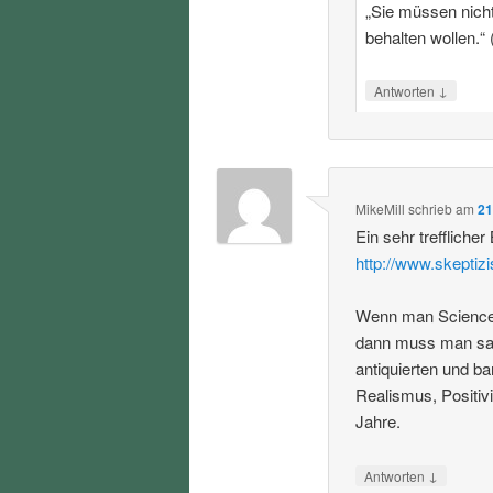
„Sie müssen nicht 
behalten wollen.“ 
↓
Antworten
MikeMill
schrieb
am
21
Ein sehr trefflicher
http://www.skeptiz
Wenn man Science S
dann muss man sag
antiquierten und b
Realismus, Positiv
Jahre.
↓
Antworten