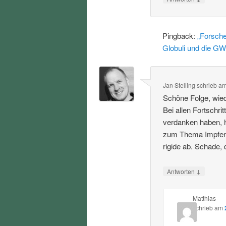
Pingback:
„Forsche
Globuli und die GW
Jan Stelling
schrieb
a
Schöne Folge, wied
Bei allen Fortschri
verdanken haben, h
zum Thema Impfen u
rigide ab. Schade,
↓
Antworten
Matthias
schrieb
am