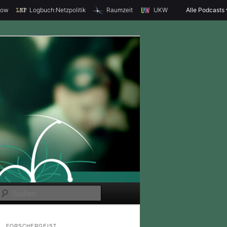
how
Logbuch:Netzpolitik
Raumzeit
UKW
Alle Podcasts
S
u
c
FORSCHERGEIST