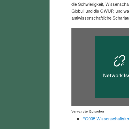
die Schwierigkeit, Wissenschaft
i
p
Globuli und die GWUP, und wa
antiwissenschaftliche Scharlat
n
r
g
i
e
n
n
g
e
n
Verwandte Episoden
FG005 Wissenschaftsko