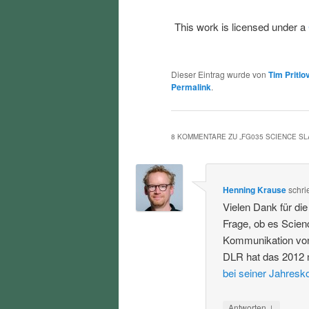
This work is licensed under a
Dieser Eintrag wurde von
Tim Pritlo
Permalink
.
8 KOMMENTARE ZU „
FG035 SCIENCE S
Henning Krause
schri
Vielen Dank für di
Frage, ob es Scien
Kommunikation von
DLR hat das 2012 
bei seiner Jahresk
↓
Antworten