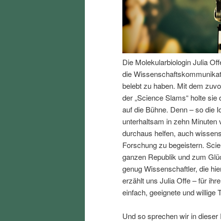
I
e
n
n
Die Molekularbiologin Julia Of
h
I
die Wissenschaftskommunikati
belebt zu haben. Mit dem zuv
a
n
der „Science Slams“ holte sie
auf die Bühne. Denn – so die 
l
h
unterhaltsam in zehn Minuten 
durchaus helfen, auch wissen
t
a
Forschung zu begeistern. Scien
ganzen Republik und zum Glück
s
l
genug Wissenschaftler, die hi
erzählt uns Julia Offe – für i
p
t
einfach, geeignete und willige 
r
s
Und so sprechen wir in dieser 