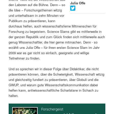
Julia Offe
den Laboren auf die Bühne. Denn – so
s
l
die Idee – Forschungsthemen witzig
und unterhaltsam in zehn Minuten vor
p
t
Publikum zu präsentieren, kann
durchaus helfen, auch wissenschaftsferne Mitmenschen für
r
s
Forschung zu begeistern. Science Slams gibt es mittlerweile in
der ganzen Republik und zum Glück finden sich mittlerweile auch
i
p
genug Wissenschaftler, die hier gerne mitmachen. Denn - so
erzählt uns Julia Offe – für ihren ersten Science Slam im Jahr
n
r
2009 war es gar nicht so einfach, geeignete und willige
Teilnehmer zu finden.
g
i
Und so sprechen wir in dieser Folge über Didaktiker, die nicht
e
n
präsentieren können, über die Schwierigkeit, Wissenschaft witzig
und gleichzeitig fundiert zu präsentieren, über Globuli und die
n
g
GWUP, und warum gute Wissenschaftskommunikation dabei
helfen kann, antiwissenschaftliche Scharlatane in Schach zu
e
halten.
n