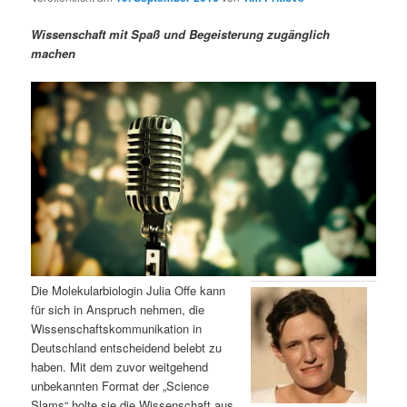
m
u
n
n
g
a
Wissenschaft mit Spaß und Begeisterung zugänglich
ä
n
e
v
machen
n
i
r
d
g
a
e
ä
t
i
n
r
o
n
I
e
n
n
h
I
Die Molekularbiologin Julia Offe kann
für sich in Anspruch nehmen, die
a
n
Wissenschaftskommunikation in
Deutschland entscheidend belebt zu
l
h
haben. Mit dem zuvor weitgehend
unbekannten Format der „Science
t
a
Slams“ holte sie die Wissenschaft aus