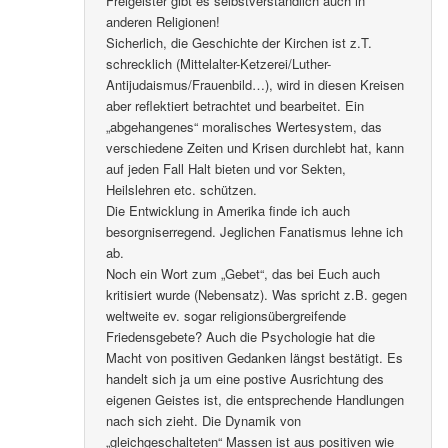
Freigeister gibt es selbstverständlich auch in
anderen Religionen!
Sicherlich, die Geschichte der Kirchen ist z.T.
schrecklich (Mittelalter-Ketzerei/Luther-
Antijudaismus/Frauenbild…), wird in diesen Kreisen
aber reflektiert betrachtet und bearbeitet. Ein
„abgehangenes“ moralisches Wertesystem, das
verschiedene Zeiten und Krisen durchlebt hat, kann
auf jeden Fall Halt bieten und vor Sekten,
Heilslehren etc. schützen.
Die Entwicklung in Amerika finde ich auch
besorgniserregend. Jeglichen Fanatismus lehne ich
ab.
Noch ein Wort zum „Gebet“, das bei Euch auch
kritisiert wurde (Nebensatz). Was spricht z.B. gegen
weltweite ev. sogar religionsübergreifende
Friedensgebete? Auch die Psychologie hat die
Macht von positiven Gedanken längst bestätigt. Es
handelt sich ja um eine postive Ausrichtung des
eigenen Geistes ist, die entsprechende Handlungen
nach sich zieht. Die Dynamik von
„gleichgeschalteten“ Massen ist aus positiven wie