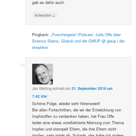
gab es dafür auch.
↓
Antworten
Pingback:
„Forschergeist“-Podcast: Julia Offe über
Science Slams, Globuli und die GWUP @ gwup | die
skeptiker
Jan Stelling
schrieb
am
21. September 2016 um
7:42 Uhr
:
Schöne Folge, wieder sehr hörenswert!
Bei allen Fortschritten, die wir der Entwicklung von
Impfstoffen zu verdanken haben, hat Frau Offe
leider eine etwas unreflektierte Meinung zum Thema
Impfen und stempelt Eltern, die ihre Eltern nicht
impfen, sehr rigide ab. Schade, das habe ich anders