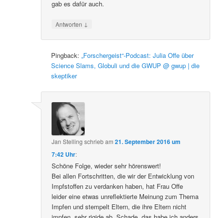
gab es dafür auch.
↓
Antworten
Pingback:
„Forschergeist“-Podcast: Julia Offe über
Science Slams, Globuli und die GWUP @ gwup | die
skeptiker
Jan Stelling
schrieb
am
21. September 2016 um
7:42 Uhr
:
Schöne Folge, wieder sehr hörenswert!
Bei allen Fortschritten, die wir der Entwicklung von
Impfstoffen zu verdanken haben, hat Frau Offe
leider eine etwas unreflektierte Meinung zum Thema
Impfen und stempelt Eltern, die ihre Eltern nicht
impfen, sehr rigide ab. Schade, das habe ich anders