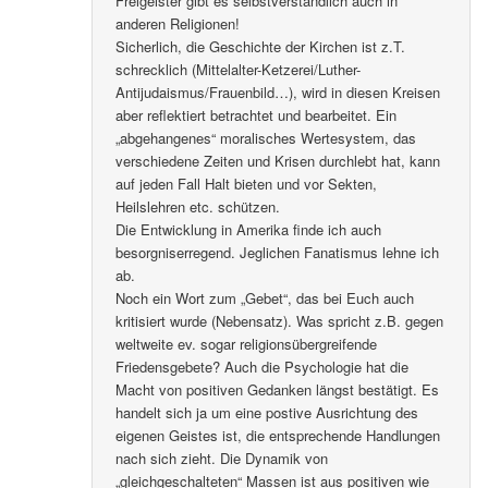
Freigeister gibt es selbstverständlich auch in
anderen Religionen!
Sicherlich, die Geschichte der Kirchen ist z.T.
schrecklich (Mittelalter-Ketzerei/Luther-
Antijudaismus/Frauenbild…), wird in diesen Kreisen
aber reflektiert betrachtet und bearbeitet. Ein
„abgehangenes“ moralisches Wertesystem, das
verschiedene Zeiten und Krisen durchlebt hat, kann
auf jeden Fall Halt bieten und vor Sekten,
Heilslehren etc. schützen.
Die Entwicklung in Amerika finde ich auch
besorgniserregend. Jeglichen Fanatismus lehne ich
ab.
Noch ein Wort zum „Gebet“, das bei Euch auch
kritisiert wurde (Nebensatz). Was spricht z.B. gegen
weltweite ev. sogar religionsübergreifende
Friedensgebete? Auch die Psychologie hat die
Macht von positiven Gedanken längst bestätigt. Es
handelt sich ja um eine postive Ausrichtung des
eigenen Geistes ist, die entsprechende Handlungen
nach sich zieht. Die Dynamik von
„gleichgeschalteten“ Massen ist aus positiven wie