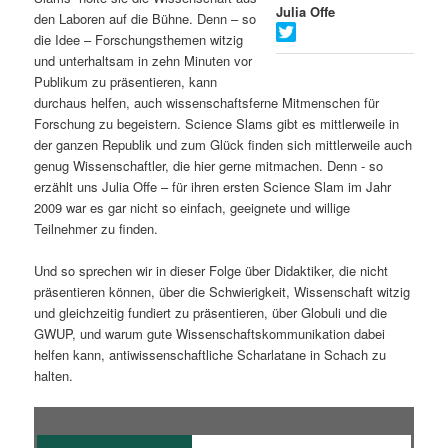
Julia Offe
den Laboren auf die Bühne. Denn – so
s
l
die Idee – Forschungsthemen witzig
und unterhaltsam in zehn Minuten vor
p
t
Publikum zu präsentieren, kann
durchaus helfen, auch wissenschaftsferne Mitmenschen für
r
s
Forschung zu begeistern. Science Slams gibt es mittlerweile in
der ganzen Republik und zum Glück finden sich mittlerweile auch
i
p
genug Wissenschaftler, die hier gerne mitmachen. Denn - so
erzählt uns Julia Offe – für ihren ersten Science Slam im Jahr
n
r
2009 war es gar nicht so einfach, geeignete und willige
Teilnehmer zu finden.
g
i
Und so sprechen wir in dieser Folge über Didaktiker, die nicht
e
n
präsentieren können, über die Schwierigkeit, Wissenschaft witzig
und gleichzeitig fundiert zu präsentieren, über Globuli und die
n
g
GWUP, und warum gute Wissenschaftskommunikation dabei
helfen kann, antiwissenschaftliche Scharlatane in Schach zu
e
halten.
n