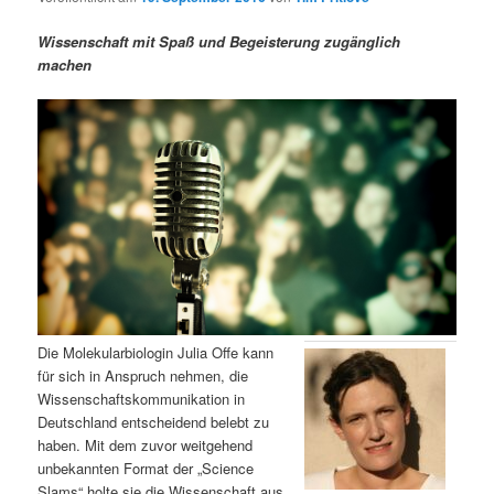
m
u
n
n
g
a
Wissenschaft mit Spaß und Begeisterung zugänglich
ä
n
e
v
machen
n
i
r
d
g
a
e
ä
t
i
n
r
o
n
I
e
n
n
h
I
Die Molekularbiologin Julia Offe kann
für sich in Anspruch nehmen, die
a
n
Wissenschaftskommunikation in
Deutschland entscheidend belebt zu
l
h
haben. Mit dem zuvor weitgehend
unbekannten Format der „Science
t
a
Slams“ holte sie die Wissenschaft aus