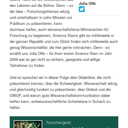
Julia Offe
den Laboren auf die Bühne. Denn – so
s
l
die Idee – Forschungsthemen witzig
und unterhaltsam in zehn Minuten vor
p
t
Publikum zu präsentieren, kann
durchaus helfen, auch wissenschaftsferne Mitmenschen für
r
s
Forschung zu begeistern. Science Slams gibt es mittlerweile in
der ganzen Republik und zum Glück finden sich mittlerweile auch
i
p
genug Wissenschaftler, die hier gerne mitmachen. Denn - so
erzählt uns Julia Offe – für ihren ersten Science Slam im Jahr
n
r
2009 war es gar nicht so einfach, geeignete und willige
Teilnehmer zu finden.
g
i
Und so sprechen wir in dieser Folge über Didaktiker, die nicht
e
n
präsentieren können, über die Schwierigkeit, Wissenschaft witzig
und gleichzeitig fundiert zu präsentieren, über Globuli und die
n
g
GWUP, und warum gute Wissenschaftskommunikation dabei
helfen kann, antiwissenschaftliche Scharlatane in Schach zu
e
halten.
n