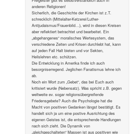
Freigeister gibt es selbstverständlich auch in
anderen Religionen!
Sicherlich, die Geschichte der Kirchen ist z.T.
schrecklich (Mittelalter-Ketzerei/Luther-
Antijudaismus/Frauenbild…), wird in diesen Kreisen
aber reflektiert betrachtet und bearbeitet. Ein
„abgehangenes“ moralisches Wertesystem, das
verschiedene Zeiten und Krisen durchlebt hat, kann
auf jeden Fall Halt bieten und vor Sekten,
Heilslehren etc. schützen.
Die Entwicklung in Amerika finde ich auch
besorgniserregend. Jeglichen Fanatismus lehne ich
ab.
Noch ein Wort zum „Gebet“, das bei Euch auch
kritisiert wurde (Nebensatz). Was spricht z.B. gegen
weltweite ev. sogar religionsübergreifende
Friedensgebete? Auch die Psychologie hat die
Macht von positiven Gedanken längst bestätigt. Es
handelt sich ja um eine postive Ausrichtung des
eigenen Geistes ist, die entsprechende Handlungen
nach sich zieht. Die Dynamik von
„gleichgeschalteten“ Massen ist aus positiven wie