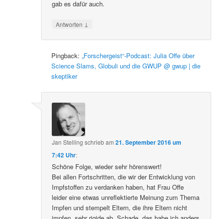
gab es dafür auch.
↓
Antworten
Pingback:
„Forschergeist“-Podcast: Julia Offe über
Science Slams, Globuli und die GWUP @ gwup | die
skeptiker
Jan Stelling
schrieb
am
21. September 2016 um
7:42 Uhr
:
Schöne Folge, wieder sehr hörenswert!
Bei allen Fortschritten, die wir der Entwicklung von
Impfstoffen zu verdanken haben, hat Frau Offe
leider eine etwas unreflektierte Meinung zum Thema
Impfen und stempelt Eltern, die ihre Eltern nicht
impfen, sehr rigide ab. Schade, das habe ich anders