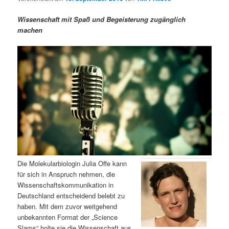
m
u
n
n
g
a
Wissenschaft mit Spaß und Begeisterung zugänglich
ä
n
e
v
machen
n
i
r
d
g
a
e
ä
t
i
n
r
o
n
I
e
n
n
h
I
Die Molekularbiologin Julia Offe kann
für sich in Anspruch nehmen, die
a
n
Wissenschaftskommunikation in
Deutschland entscheidend belebt zu
l
h
haben. Mit dem zuvor weitgehend
unbekannten Format der „Science
t
a
Slams“ holte sie die Wissenschaft aus