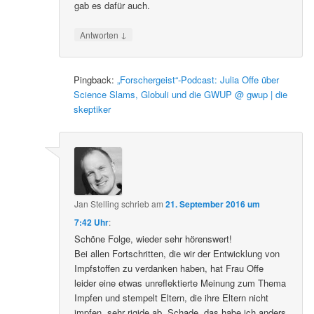
gab es dafür auch.
↓
Antworten
Pingback:
„Forschergeist“-Podcast: Julia Offe über
Science Slams, Globuli und die GWUP @ gwup | die
skeptiker
Jan Stelling
schrieb
am
21. September 2016 um
7:42 Uhr
:
Schöne Folge, wieder sehr hörenswert!
Bei allen Fortschritten, die wir der Entwicklung von
Impfstoffen zu verdanken haben, hat Frau Offe
leider eine etwas unreflektierte Meinung zum Thema
Impfen und stempelt Eltern, die ihre Eltern nicht
impfen, sehr rigide ab. Schade, das habe ich anders