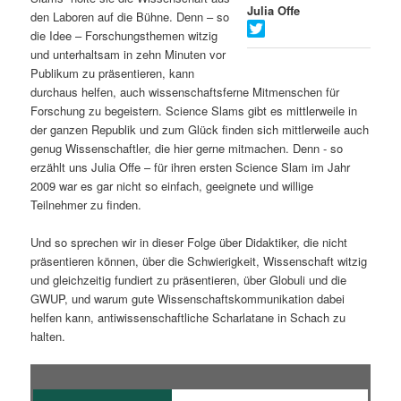
Julia Offe
den Laboren auf die Bühne. Denn – so
s
l
die Idee – Forschungsthemen witzig
und unterhaltsam in zehn Minuten vor
p
t
Publikum zu präsentieren, kann
durchaus helfen, auch wissenschaftsferne Mitmenschen für
r
s
Forschung zu begeistern. Science Slams gibt es mittlerweile in
der ganzen Republik und zum Glück finden sich mittlerweile auch
i
p
genug Wissenschaftler, die hier gerne mitmachen. Denn - so
erzählt uns Julia Offe – für ihren ersten Science Slam im Jahr
n
r
2009 war es gar nicht so einfach, geeignete und willige
Teilnehmer zu finden.
g
i
Und so sprechen wir in dieser Folge über Didaktiker, die nicht
e
n
präsentieren können, über die Schwierigkeit, Wissenschaft witzig
und gleichzeitig fundiert zu präsentieren, über Globuli und die
n
g
GWUP, und warum gute Wissenschaftskommunikation dabei
helfen kann, antiwissenschaftliche Scharlatane in Schach zu
e
halten.
n