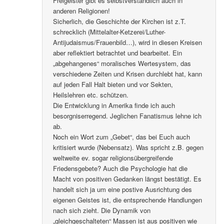
Freigeister gibt es selbstverständlich auch in
anderen Religionen!
Sicherlich, die Geschichte der Kirchen ist z.T.
schrecklich (Mittelalter-Ketzerei/Luther-
Antijudaismus/Frauenbild…), wird in diesen Kreisen
aber reflektiert betrachtet und bearbeitet. Ein
„abgehangenes“ moralisches Wertesystem, das
verschiedene Zeiten und Krisen durchlebt hat, kann
auf jeden Fall Halt bieten und vor Sekten,
Heilslehren etc. schützen.
Die Entwicklung in Amerika finde ich auch
besorgniserregend. Jeglichen Fanatismus lehne ich
ab.
Noch ein Wort zum „Gebet“, das bei Euch auch
kritisiert wurde (Nebensatz). Was spricht z.B. gegen
weltweite ev. sogar religionsübergreifende
Friedensgebete? Auch die Psychologie hat die
Macht von positiven Gedanken längst bestätigt. Es
handelt sich ja um eine postive Ausrichtung des
eigenen Geistes ist, die entsprechende Handlungen
nach sich zieht. Die Dynamik von
„gleichgeschalteten“ Massen ist aus positiven wie