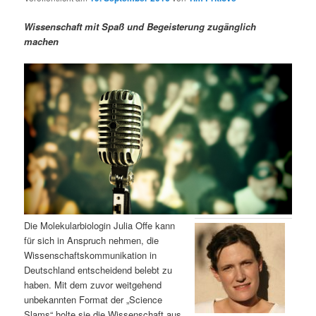
m
u
n
n
g
a
Wissenschaft mit Spaß und Begeisterung zugänglich
ä
n
e
v
machen
n
i
r
d
g
a
e
ä
t
i
n
r
o
n
I
e
n
n
h
I
Die Molekularbiologin Julia Offe kann
für sich in Anspruch nehmen, die
a
n
Wissenschaftskommunikation in
Deutschland entscheidend belebt zu
l
h
haben. Mit dem zuvor weitgehend
unbekannten Format der „Science
t
a
Slams“ holte sie die Wissenschaft aus