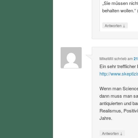
„Sie müssen nicht 
behalten wollen.“ 
↓
Antworten
MikeMill
schrieb
am
21
Ein sehr trefflicher
http://www.skeptiz
Wenn man Science S
dann muss man sag
antiquierten und b
Realismus, Positiv
Jahre.
↓
Antworten