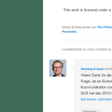
This work is licensed under a
Dieser Eintrag wurde von
Tim Pritlo
Permalink
.
8 KOMMENTARE ZU „
FG035 SCIENCE S
Henning Krause
schri
Vielen Dank für di
Frage, ob es Scien
Kommunikation von
DLR hat das 2012 
bei seiner Jahresk
↓
Antworten