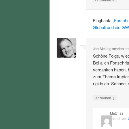
Pingback:
„Forsche
Globuli und die GW
Jan Stelling
schrieb
a
Schöne Folge, wied
Bei allen Fortschri
verdanken haben, h
zum Thema Impfen u
rigide ab. Schade,
↓
Antworten
Matthias
schrieb
am