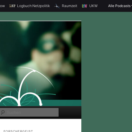
how
Logbuch:Netzpolitik
Raumzeit
UKW
Alle Podcasts
S
u
c
FORSCHERGEIST