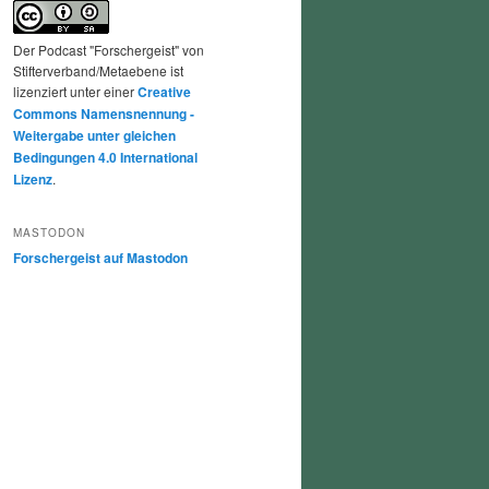
Der Podcast "Forschergeist" von
Stifterverband/Metaebene ist
lizenziert unter einer
Creative
Commons Namensnennung -
Weitergabe unter gleichen
Bedingungen 4.0 International
Lizenz
.
MASTODON
Forschergeist auf Mastodon