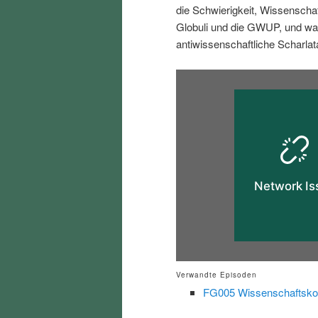
die Schwierigkeit, Wissenschaft
i
p
Globuli und die GWUP, und wa
antiwissenschaftliche Scharlat
n
r
g
i
e
n
n
g
e
n
Verwandte Episoden
FG005 Wissenschaftsko