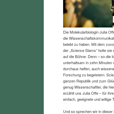
I
e
n
n
Die Molekularbiologin Julia Of
h
I
die Wissenschaftskommunikati
belebt zu haben. Mit dem zuv
a
n
der „Science Slams“ holte sie
auf die Bühne. Denn – so die 
l
h
unterhaltsam in zehn Minuten 
durchaus helfen, auch wissen
t
a
Forschung zu begeistern. Scien
ganzen Republik und zum Glück
s
l
genug Wissenschaftler, die hi
erzählt uns Julia Offe – für i
p
t
einfach, geeignete und willige 
r
s
Und so sprechen wir in dieser 