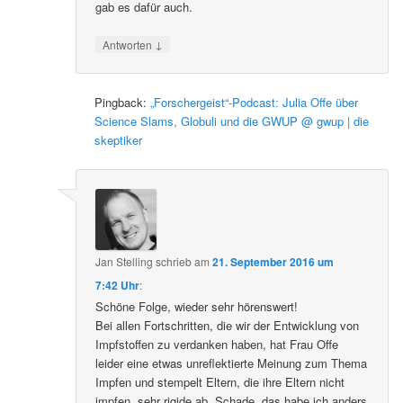
gab es dafür auch.
↓
Antworten
Pingback:
„Forschergeist“-Podcast: Julia Offe über
Science Slams, Globuli und die GWUP @ gwup | die
skeptiker
Jan Stelling
schrieb
am
21. September 2016 um
7:42 Uhr
:
Schöne Folge, wieder sehr hörenswert!
Bei allen Fortschritten, die wir der Entwicklung von
Impfstoffen zu verdanken haben, hat Frau Offe
leider eine etwas unreflektierte Meinung zum Thema
Impfen und stempelt Eltern, die ihre Eltern nicht
impfen, sehr rigide ab. Schade, das habe ich anders