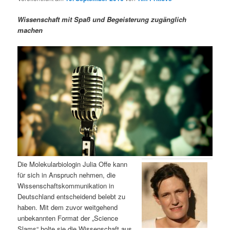
m
u
n
n
g
a
Wissenschaft mit Spaß und Begeisterung zugänglich
ä
n
e
v
machen
n
i
r
d
g
a
e
ä
t
i
n
r
o
n
I
e
n
n
h
I
Die Molekularbiologin Julia Offe kann
für sich in Anspruch nehmen, die
a
n
Wissenschaftskommunikation in
Deutschland entscheidend belebt zu
l
h
haben. Mit dem zuvor weitgehend
unbekannten Format der „Science
t
a
Slams“ holte sie die Wissenschaft aus