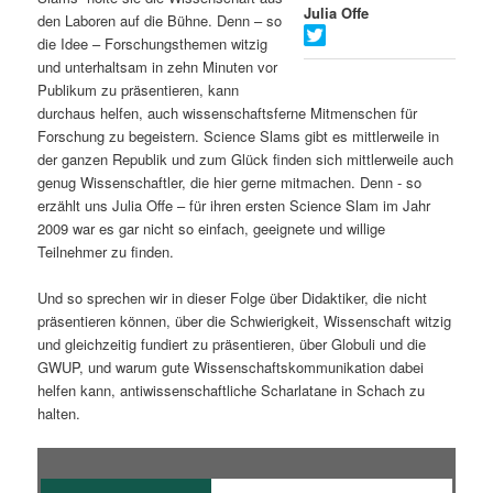
Julia Offe
den Laboren auf die Bühne. Denn – so
s
l
die Idee – Forschungsthemen witzig
und unterhaltsam in zehn Minuten vor
p
t
Publikum zu präsentieren, kann
durchaus helfen, auch wissenschaftsferne Mitmenschen für
r
s
Forschung zu begeistern. Science Slams gibt es mittlerweile in
der ganzen Republik und zum Glück finden sich mittlerweile auch
i
p
genug Wissenschaftler, die hier gerne mitmachen. Denn - so
erzählt uns Julia Offe – für ihren ersten Science Slam im Jahr
n
r
2009 war es gar nicht so einfach, geeignete und willige
Teilnehmer zu finden.
g
i
Und so sprechen wir in dieser Folge über Didaktiker, die nicht
e
n
präsentieren können, über die Schwierigkeit, Wissenschaft witzig
und gleichzeitig fundiert zu präsentieren, über Globuli und die
n
g
GWUP, und warum gute Wissenschaftskommunikation dabei
helfen kann, antiwissenschaftliche Scharlatane in Schach zu
e
halten.
n