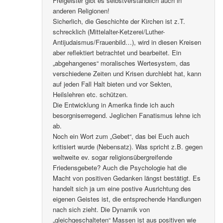
Freigeister gibt es selbstverständlich auch in
anderen Religionen!
Sicherlich, die Geschichte der Kirchen ist z.T.
schrecklich (Mittelalter-Ketzerei/Luther-
Antijudaismus/Frauenbild…), wird in diesen Kreisen
aber reflektiert betrachtet und bearbeitet. Ein
„abgehangenes“ moralisches Wertesystem, das
verschiedene Zeiten und Krisen durchlebt hat, kann
auf jeden Fall Halt bieten und vor Sekten,
Heilslehren etc. schützen.
Die Entwicklung in Amerika finde ich auch
besorgniserregend. Jeglichen Fanatismus lehne ich
ab.
Noch ein Wort zum „Gebet“, das bei Euch auch
kritisiert wurde (Nebensatz). Was spricht z.B. gegen
weltweite ev. sogar religionsübergreifende
Friedensgebete? Auch die Psychologie hat die
Macht von positiven Gedanken längst bestätigt. Es
handelt sich ja um eine postive Ausrichtung des
eigenen Geistes ist, die entsprechende Handlungen
nach sich zieht. Die Dynamik von
„gleichgeschalteten“ Massen ist aus positiven wie