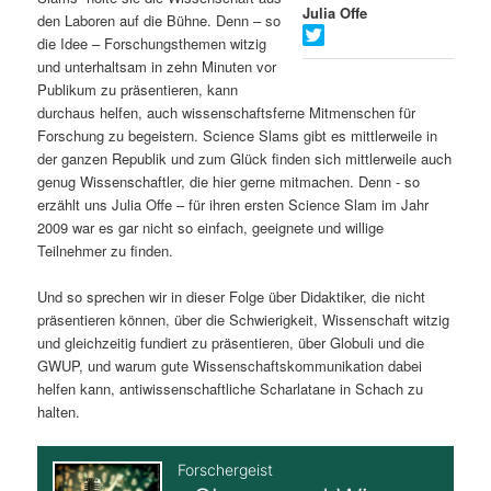
Julia Offe
den Laboren auf die Bühne. Denn – so
s
l
die Idee – Forschungsthemen witzig
und unterhaltsam in zehn Minuten vor
p
t
Publikum zu präsentieren, kann
durchaus helfen, auch wissenschaftsferne Mitmenschen für
r
s
Forschung zu begeistern. Science Slams gibt es mittlerweile in
der ganzen Republik und zum Glück finden sich mittlerweile auch
i
p
genug Wissenschaftler, die hier gerne mitmachen. Denn - so
erzählt uns Julia Offe – für ihren ersten Science Slam im Jahr
n
r
2009 war es gar nicht so einfach, geeignete und willige
Teilnehmer zu finden.
g
i
Und so sprechen wir in dieser Folge über Didaktiker, die nicht
e
n
präsentieren können, über die Schwierigkeit, Wissenschaft witzig
und gleichzeitig fundiert zu präsentieren, über Globuli und die
n
g
GWUP, und warum gute Wissenschaftskommunikation dabei
helfen kann, antiwissenschaftliche Scharlatane in Schach zu
e
halten.
n