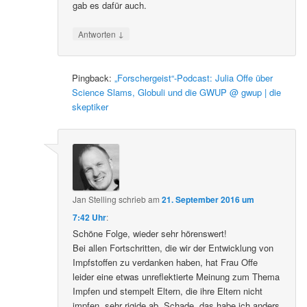
gab es dafür auch.
↓
Antworten
Pingback:
„Forschergeist“-Podcast: Julia Offe über
Science Slams, Globuli und die GWUP @ gwup | die
skeptiker
Jan Stelling
schrieb
am
21. September 2016 um
7:42 Uhr
:
Schöne Folge, wieder sehr hörenswert!
Bei allen Fortschritten, die wir der Entwicklung von
Impfstoffen zu verdanken haben, hat Frau Offe
leider eine etwas unreflektierte Meinung zum Thema
Impfen und stempelt Eltern, die ihre Eltern nicht
impfen, sehr rigide ab. Schade, das habe ich anders