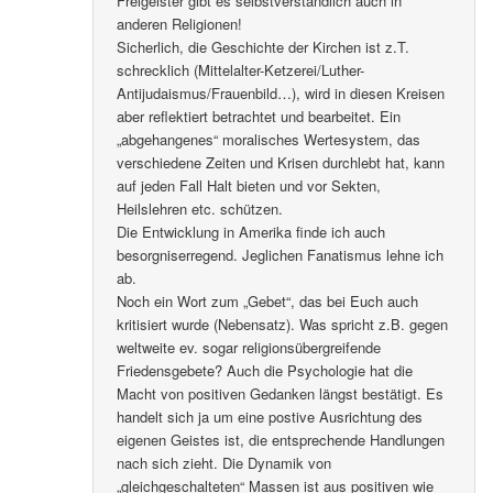
Freigeister gibt es selbstverständlich auch in
anderen Religionen!
Sicherlich, die Geschichte der Kirchen ist z.T.
schrecklich (Mittelalter-Ketzerei/Luther-
Antijudaismus/Frauenbild…), wird in diesen Kreisen
aber reflektiert betrachtet und bearbeitet. Ein
„abgehangenes“ moralisches Wertesystem, das
verschiedene Zeiten und Krisen durchlebt hat, kann
auf jeden Fall Halt bieten und vor Sekten,
Heilslehren etc. schützen.
Die Entwicklung in Amerika finde ich auch
besorgniserregend. Jeglichen Fanatismus lehne ich
ab.
Noch ein Wort zum „Gebet“, das bei Euch auch
kritisiert wurde (Nebensatz). Was spricht z.B. gegen
weltweite ev. sogar religionsübergreifende
Friedensgebete? Auch die Psychologie hat die
Macht von positiven Gedanken längst bestätigt. Es
handelt sich ja um eine postive Ausrichtung des
eigenen Geistes ist, die entsprechende Handlungen
nach sich zieht. Die Dynamik von
„gleichgeschalteten“ Massen ist aus positiven wie