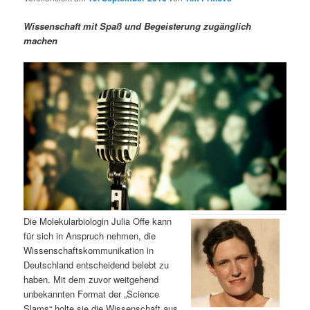
m
u
n
n
g
a
Wissenschaft mit Spaß und Begeisterung zugänglich
ä
n
e
v
machen
n
i
r
d
g
a
e
ä
t
i
n
r
o
n
I
e
n
n
h
I
Die Molekularbiologin Julia Offe kann
für sich in Anspruch nehmen, die
a
n
Wissenschaftskommunikation in
Deutschland entscheidend belebt zu
l
h
haben. Mit dem zuvor weitgehend
unbekannten Format der „Science
t
a
Slams“ holte sie die Wissenschaft aus