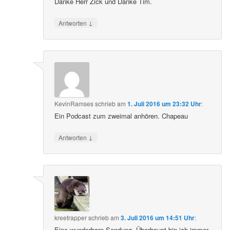
Danke Herr Zick und Danke Tim.
↓
Antworten
KevinRamses
schrieb
am
1. Juli 2016 um 23:32 Uhr
:
Ein Podcast zum zweimal anhören. Chapeau
↓
Antworten
kreetrapper
schrieb
am
3. Juli 2016 um 14:51 Uhr
:
Eine wunderbare Sendung. Überhaupt bin ich immer