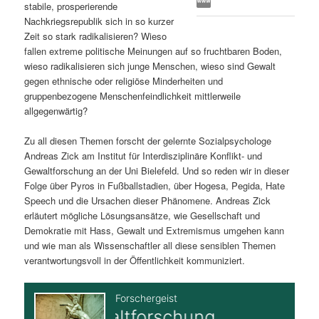
stabile, prosperierende
s
l
Nachkriegsrepublik sich in so kurzer
Zeit so stark radikalisieren? Wieso
p
t
fallen extreme politische Meinungen auf so fruchtbaren Boden,
wieso radikalisieren sich junge Menschen, wieso sind Gewalt
r
s
gegen ethnische oder religiöse Minderheiten und
gruppenbezogene Menschenfeindlichkeit mittlerweile
i
p
allgegenwärtig?
Zu all diesen Themen forscht der gelernte Sozialpsychologe
n
r
Andreas Zick am Institut für Interdisziplinäre Konflikt- und
Gewaltforschung an der Uni Bielefeld. Und so reden wir in dieser
g
i
Folge über Pyros in Fußballstadien, über Hogesa, Pegida, Hate
Speech und die Ursachen dieser Phänomene. Andreas Zick
e
n
erläutert mögliche Lösungsansätze, wie Gesellschaft und
Demokratie mit Hass, Gewalt und Extremismus umgehen kann
n
g
und wie man als Wissenschaftler all diese sensiblen Themen
verantwortungsvoll in der Öffentlichkeit kommuniziert.
e
n