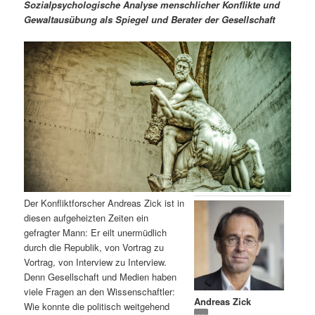
m
u
n
n
Sozialpsychologische Analyse menschlicher Konflikte und
g
a
Gewaltausübung als Spiegel und Berater der Gesellschaft
ä
n
e
v
n
i
r
d
g
a
e
ä
t
i
n
r
o
n
I
e
n
n
Der Konfliktforscher Andreas Zick ist in
h
I
diesen aufgeheizten Zeiten ein
gefragter Mann: Er eilt unermüdlich
a
n
durch die Republik, von Vortrag zu
Vortrag, von Interview zu Interview.
l
h
Denn Gesellschaft und Medien haben
viele Fragen an den Wissenschaftler:
Andreas Zick
t
a
Wie konnte die politisch weitgehend