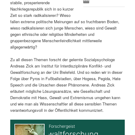
stabile, prosperierende
s
l
Nachkriegsrepublik sich in so kurzer
Zeit so stark radikalisieren? Wieso
p
t
fallen extreme politische Meinungen auf so fruchtbaren Boden,
wieso radikalisieren sich junge Menschen, wieso sind Gewalt
r
s
gegen ethnische oder religiöse Minderheiten und
gruppenbezogene Menschenfeindlichkeit mittlerweile
i
p
allgegenwärtig?
Zu all diesen Themen forscht der gelernte Sozialpsychologe
n
r
Andreas Zick am Institut für Interdisziplinäre Konflikt- und
Gewaltforschung an der Uni Bielefeld. Und so reden wir in dieser
g
i
Folge über Pyros in Fußballstadien, über Hogesa, Pegida, Hate
Speech und die Ursachen dieser Phänomene. Andreas Zick
e
n
erläutert mögliche Lösungsansätze, wie Gesellschaft und
Demokratie mit Hass, Gewalt und Extremismus umgehen kann
n
g
und wie man als Wissenschaftler all diese sensiblen Themen
verantwortungsvoll in der Öffentlichkeit kommuniziert.
e
n