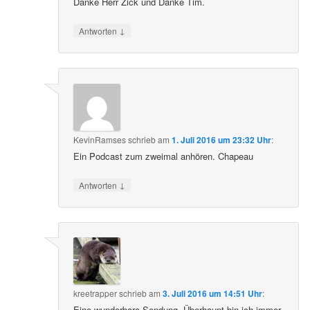
Danke Herr Zick und Danke Tim.
↓
Antworten
KevinRamses
schrieb
am
1. Juli 2016 um 23:32 Uhr
:
Ein Podcast zum zweimal anhören. Chapeau
↓
Antworten
kreetrapper
schrieb
am
3. Juli 2016 um 14:51 Uhr
:
Eine wunderbare Sendung. Überhaupt bin ich immer