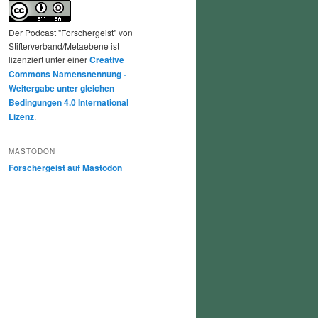
Der Podcast "Forschergeist" von
Stifterverband/Metaebene ist
lizenziert unter einer
Creative
Commons Namensnennung -
Weitergabe unter gleichen
Bedingungen 4.0 International
Lizenz
.
MASTODON
Forschergeist auf Mastodon