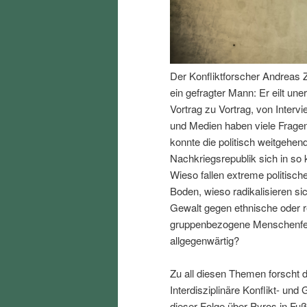
I
e
n
n
Der Konfliktforscher Andreas Z
h
I
ein gefragter Mann: Er eilt un
Vortrag zu Vortrag, von Interv
a
n
und Medien haben viele Fragen
konnte die politisch weitgehend
l
h
Nachkriegsrepublik sich in so k
Wieso fallen extreme politisch
t
a
Boden, wieso radikalisieren s
Gewalt gegen ethnische oder r
s
l
gruppenbezogene Menschenfeind
allgegenwärtig?
p
t
Zu all diesen Themen forscht d
r
s
Interdisziplinäre Konflikt- und
dieser Folge über Pyros in Fu