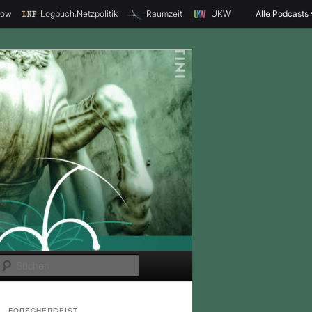
how
Logbuch:Netzpolitik
Raumzeit
UKW
Alle Podcasts
S
u
c
FORSCHERGEIST