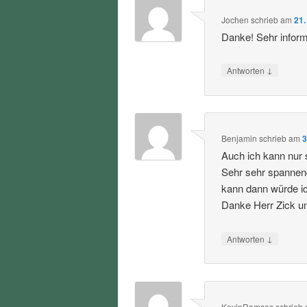
Jochen
schrieb
am
21.
Danke! Sehr informa
↓
Antworten
Benjamin
schrieb
am
3
Auch ich kann nur 
Sehr sehr spannen
kann dann würde i
Danke Herr Zick u
↓
Antworten
KevinRamses
schrieb