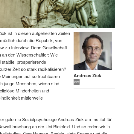
ick ist in diesen aufgeheizten Zeiten
ermüdlich durch die Republik, von
iew zu Interview. Denn Gesellschaft
 an den Wissenschaftler: Wie
 stabile, prosperierende
urzer Zeit so stark radikalisieren?
Andreas Zick
e Meinungen auf so fruchtbaren
ich junge Menschen, wieso sind
eligiöse Minderheiten und
lichkeit mittlerweile
er gelernte Sozialpsychologe Andreas Zick am Institut für
 Gewaltforschung an der Uni Bielefeld. Und so reden wir in
ßballstadien, über Hogesa, Pegida, Hate Speech und die