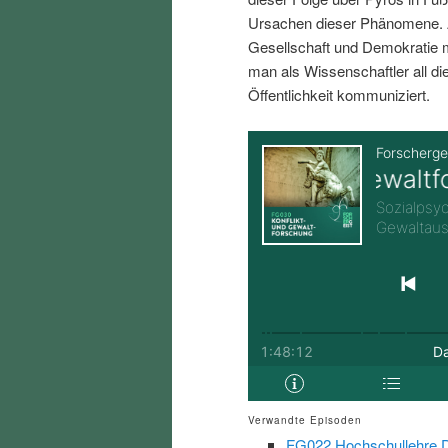
i
p
Ursachen dieser Phänomene. A
Gesellschaft und Demokratie
n
r
man als Wissenschaftler all d
Öffentlichkeit kommuniziert.
g
i
e
n
n
g
e
n
Verwandte Episoden
FG022 Hochschullehre Di