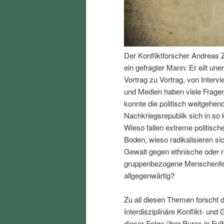
I
e
n
n
Der Konfliktforscher Andreas Z
h
I
ein gefragter Mann: Er eilt un
Vortrag zu Vortrag, von Interv
a
n
und Medien haben viele Fragen
konnte die politisch weitgehend
l
h
Nachkriegsrepublik sich in so k
Wieso fallen extreme politisch
t
a
Boden, wieso radikalisieren s
Gewalt gegen ethnische oder r
s
l
gruppenbezogene Menschenfeind
allgegenwärtig?
p
t
Zu all diesen Themen forscht d
r
s
Interdisziplinäre Konflikt- und
dieser Folge über Pyros in Fu