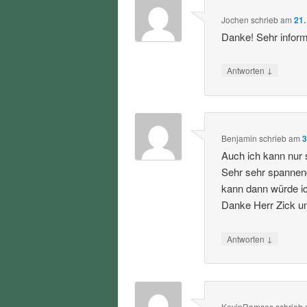
Jochen
schrieb
am
21.
Danke! Sehr informa
↓
Antworten
Benjamin
schrieb
am
3
Auch ich kann nur 
Sehr sehr spannen
kann dann würde i
Danke Herr Zick u
↓
Antworten
KevinRamses
schrieb