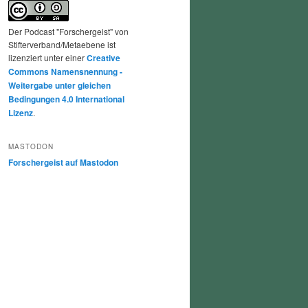
Der Podcast "Forschergeist" von
Stifterverband/Metaebene ist
lizenziert unter einer
Creative
Commons Namensnennung -
Weitergabe unter gleichen
Bedingungen 4.0 International
Lizenz
.
MASTODON
Forschergeist auf Mastodon