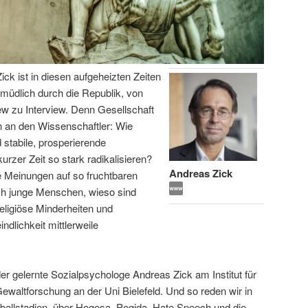
ick ist in diesen aufgeheizten Zeiten
ermüdlich durch die Republik, von
iew zu Interview. Denn Gesellschaft
 an den Wissenschaftler: Wie
 stabile, prosperierende
urzer Zeit so stark radikalisieren?
Andreas Zick
e Meinungen auf so fruchtbaren
ich junge Menschen, wieso sind
eligiöse Minderheiten und
lichkeit mittlerweile
er gelernte Sozialpsychologe Andreas Zick am Institut für
 Gewaltforschung an der Uni Bielefeld. Und so reden wir in
ßballstadien, über Hogesa, Pegida, Hate Speech und die