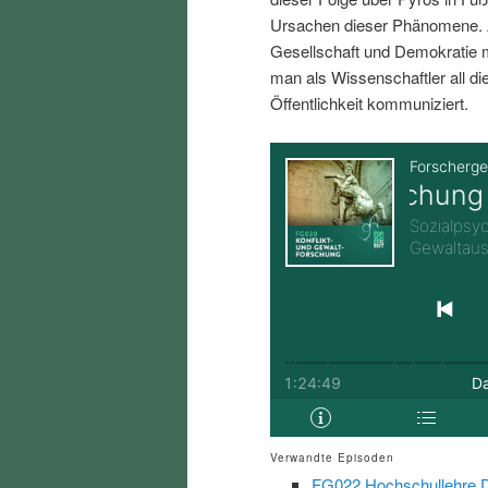
i
p
Ursachen dieser Phänomene. A
Gesellschaft und Demokratie
n
r
man als Wissenschaftler all d
Öffentlichkeit kommuniziert.
g
i
e
n
n
g
e
n
Verwandte Episoden
FG022 Hochschullehre Di