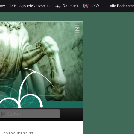
how
Logbuch:Netzpolitik
Raumzeit
UKW
Alle Podcasts
S
u
c
FORSCHERGEIST