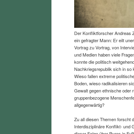
I
e
n
n
Der Konfliktforscher Andreas Z
h
I
ein gefragter Mann: Er eilt un
Vortrag zu Vortrag, von Interv
a
n
und Medien haben viele Fragen
konnte die politisch weitgehend
l
h
Nachkriegsrepublik sich in so k
Wieso fallen extreme politisch
t
a
Boden, wieso radikalisieren s
Gewalt gegen ethnische oder r
s
l
gruppenbezogene Menschenfeind
allgegenwärtig?
p
t
Zu all diesen Themen forscht d
r
s
Interdisziplinäre Konflikt- und
dieser Folge über Pyros in Fu