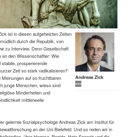
ick ist in diesen aufgeheizten Zeiten
ermüdlich durch die Republik, von
iew zu Interview. Denn Gesellschaft
 an den Wissenschaftler: Wie
 stabile, prosperierende
urzer Zeit so stark radikalisieren?
Andreas Zick
e Meinungen auf so fruchtbaren
ich junge Menschen, wieso sind
eligiöse Minderheiten und
lichkeit mittlerweile
er gelernte Sozialpsychologe Andreas Zick am Institut für
 Gewaltforschung an der Uni Bielefeld. Und so reden wir in
ßballstadien, über Hogesa, Pegida, Hate Speech und die