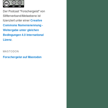
Der Podcast "Forschergeist" von
Stifterverband/Metaebene ist
lizenziert unter einer
Creative
Commons Namensnennung -
Weitergabe unter gleichen
Bedingungen 4.0 International
Lizenz
.
MASTODON
Forschergeist auf Mastodon