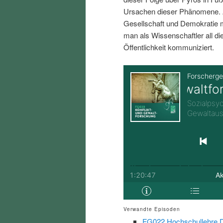
i
p
Ursachen dieser Phänomene. A
Gesellschaft und Demokratie
n
r
man als Wissenschaftler all d
Öffentlichkeit kommuniziert.
g
i
e
n
n
g
e
n
Verwandte Episoden
FG022 Hochschullehre Di