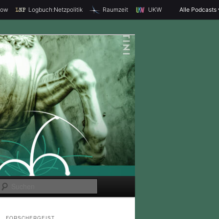
how
Logbuch:Netzpolitik
Raumzeit
UKW
Alle Podcasts
S
u
c
FORSCHERGEIST