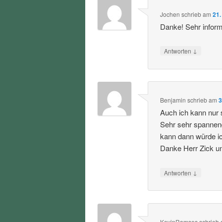
Jochen
schrieb
am
21.
Danke! Sehr informa
↓
Antworten
Benjamin
schrieb
am
3
Auch ich kann nur 
Sehr sehr spannen
kann dann würde i
Danke Herr Zick u
↓
Antworten
KevinRamses
schrieb