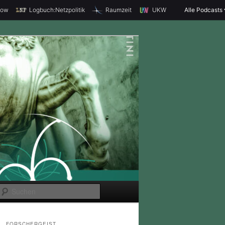
how
Logbuch:Netzpolitik
Raumzeit
UKW
Alle Podcasts
S
u
c
FORSCHERGEIST