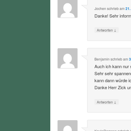
Jochen
schrieb
am
21.
Danke! Sehr informa
↓
Antworten
Benjamin
schrieb
am
3
Auch ich kann nur 
Sehr sehr spannen
kann dann würde i
Danke Herr Zick u
↓
Antworten
KevinRamses
schrieb