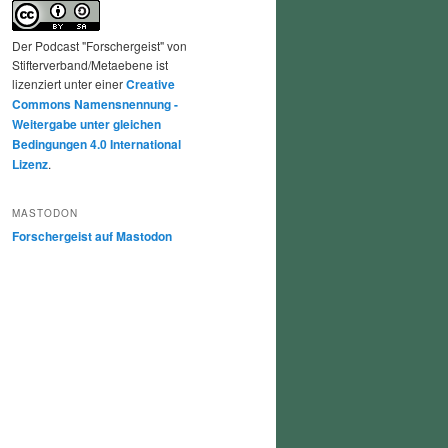
Der Podcast "Forschergeist" von
Stifterverband/Metaebene ist
lizenziert unter einer
Creative
Commons Namensnennung -
Weitergabe unter gleichen
Bedingungen 4.0 International
Lizenz
.
MASTODON
Forschergeist auf Mastodon