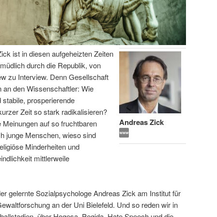
ick ist in diesen aufgeheizten Zeiten
ermüdlich durch die Republik, von
iew zu Interview. Denn Gesellschaft
 an den Wissenschaftler: Wie
 stabile, prosperierende
urzer Zeit so stark radikalisieren?
Andreas Zick
e Meinungen auf so fruchtbaren
ich junge Menschen, wieso sind
eligiöse Minderheiten und
lichkeit mittlerweile
er gelernte Sozialpsychologe Andreas Zick am Institut für
 Gewaltforschung an der Uni Bielefeld. Und so reden wir in
ßballstadien, über Hogesa, Pegida, Hate Speech und die