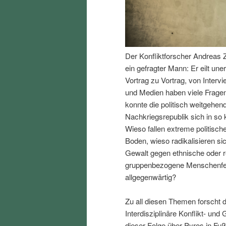
I
e
n
n
Der Konfliktforscher Andreas Z
h
I
ein gefragter Mann: Er eilt un
Vortrag zu Vortrag, von Interv
a
n
und Medien haben viele Fragen
konnte die politisch weitgehend
l
h
Nachkriegsrepublik sich in so k
Wieso fallen extreme politisch
t
a
Boden, wieso radikalisieren s
Gewalt gegen ethnische oder r
s
l
gruppenbezogene Menschenfeind
allgegenwärtig?
p
t
Zu all diesen Themen forscht d
r
s
Interdisziplinäre Konflikt- und
dieser Folge über Pyros in Fu