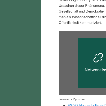
i
p
Ursachen dieser Phänomene. A
Gesellschaft und Demokratie
n
r
man als Wissenschaftler all d
Öffentlichkeit kommuniziert.
g
i
e
n
n
g
e
n
Verwandte Episoden
FG022 Hochschullehre Di