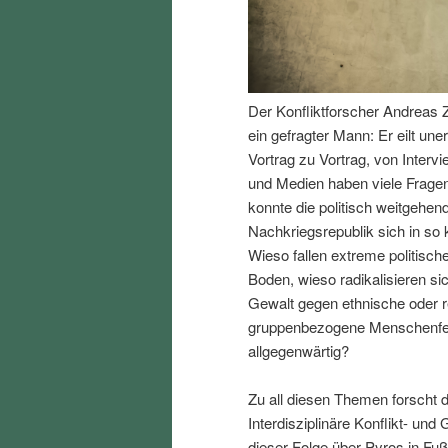
I
e
n
n
Der Konfliktforscher Andreas Z
h
I
ein gefragter Mann: Er eilt un
Vortrag zu Vortrag, von Interv
a
n
und Medien haben viele Fragen
konnte die politisch weitgehend
l
h
Nachkriegsrepublik sich in so k
Wieso fallen extreme politisch
t
a
Boden, wieso radikalisieren s
Gewalt gegen ethnische oder r
s
l
gruppenbezogene Menschenfeind
allgegenwärtig?
p
t
Zu all diesen Themen forscht d
r
s
Interdisziplinäre Konflikt- und
dieser Folge über Pyros in Fu