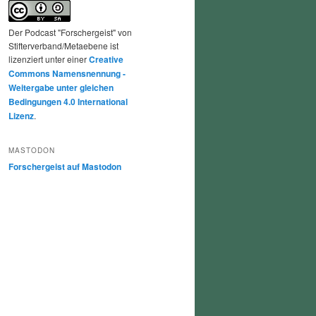
Der Podcast "Forschergeist" von
Stifterverband/Metaebene ist
lizenziert unter einer
Creative
Commons Namensnennung -
Weitergabe unter gleichen
Bedingungen 4.0 International
Lizenz
.
MASTODON
Forschergeist auf Mastodon