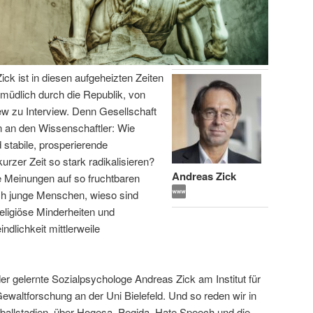
ick ist in diesen aufgeheizten Zeiten
ermüdlich durch die Republik, von
iew zu Interview. Denn Gesellschaft
 an den Wissenschaftler: Wie
 stabile, prosperierende
urzer Zeit so stark radikalisieren?
Andreas Zick
e Meinungen auf so fruchtbaren
ich junge Menschen, wieso sind
eligiöse Minderheiten und
lichkeit mittlerweile
er gelernte Sozialpsychologe Andreas Zick am Institut für
 Gewaltforschung an der Uni Bielefeld. Und so reden wir in
ßballstadien, über Hogesa, Pegida, Hate Speech und die