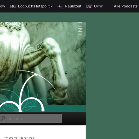
how
Logbuch:Netzpolitik
Raumzeit
UKW
Alle Podcasts
S
u
c
FORSCHERGEIST