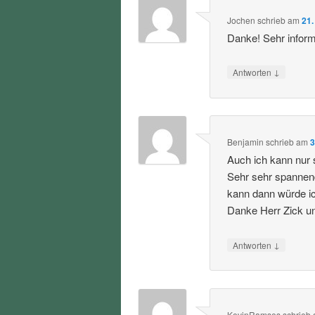
Jochen
schrieb
am
21.
Danke! Sehr informa
↓
Antworten
Benjamin
schrieb
am
3
Auch ich kann nur 
Sehr sehr spannen
kann dann würde i
Danke Herr Zick u
↓
Antworten
KevinRamses
schrieb