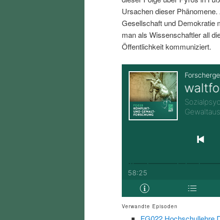
i
p
Ursachen dieser Phänomene. A
Gesellschaft und Demokratie
n
r
man als Wissenschaftler all d
Öffentlichkeit kommuniziert.
g
i
e
n
n
g
e
n
Verwandte Episoden
FG022 Hochschullehre Di