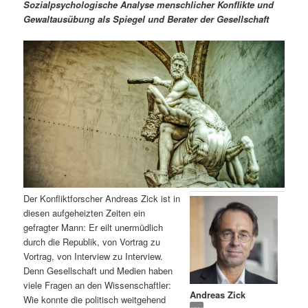
m
u
n
n
Sozialpsychologische Analyse menschlicher Konflikte und
g
a
Gewaltausübung als Spiegel und Berater der Gesellschaft
ä
n
e
v
n
i
r
d
g
a
e
ä
t
i
n
r
o
n
I
e
n
n
Der Konfliktforscher Andreas Zick ist in
h
I
diesen aufgeheizten Zeiten ein
gefragter Mann: Er eilt unermüdlich
a
n
durch die Republik, von Vortrag zu
Vortrag, von Interview zu Interview.
l
h
Denn Gesellschaft und Medien haben
viele Fragen an den Wissenschaftler:
Andreas Zick
t
a
Wie konnte die politisch weitgehend