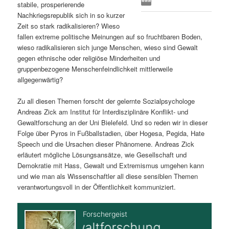
stabile, prosperierende
s
l
Nachkriegsrepublik sich in so kurzer
Zeit so stark radikalisieren? Wieso
p
t
fallen extreme politische Meinungen auf so fruchtbaren Boden,
wieso radikalisieren sich junge Menschen, wieso sind Gewalt
r
s
gegen ethnische oder religiöse Minderheiten und
gruppenbezogene Menschenfeindlichkeit mittlerweile
i
p
allgegenwärtig?
Zu all diesen Themen forscht der gelernte Sozialpsychologe
n
r
Andreas Zick am Institut für Interdisziplinäre Konflikt- und
Gewaltforschung an der Uni Bielefeld. Und so reden wir in dieser
g
i
Folge über Pyros in Fußballstadien, über Hogesa, Pegida, Hate
Speech und die Ursachen dieser Phänomene. Andreas Zick
e
n
erläutert mögliche Lösungsansätze, wie Gesellschaft und
Demokratie mit Hass, Gewalt und Extremismus umgehen kann
n
g
und wie man als Wissenschaftler all diese sensiblen Themen
verantwortungsvoll in der Öffentlichkeit kommuniziert.
e
n