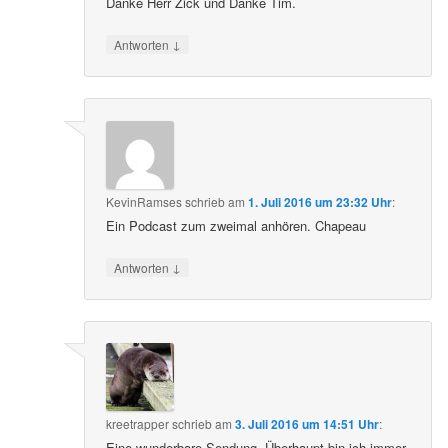
Danke Herr Zick und Danke Tim.
↓
Antworten
KevinRamses
schrieb
am
1. Juli 2016 um 23:32 Uhr
:
Ein Podcast zum zweimal anhören. Chapeau
↓
Antworten
kreetrapper
schrieb
am
3. Juli 2016 um 14:51 Uhr
:
Eine wunderbare Sendung. Überhaupt bin ich immer