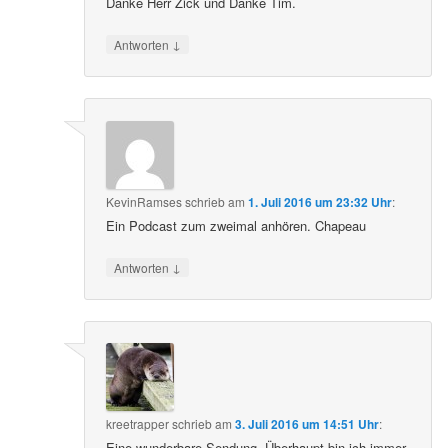
Danke Herr Zick und Danke Tim.
↓
Antworten
KevinRamses
schrieb
am
1. Juli 2016 um 23:32 Uhr
:
Ein Podcast zum zweimal anhören. Chapeau
↓
Antworten
kreetrapper
schrieb
am
3. Juli 2016 um 14:51 Uhr
:
Eine wunderbare Sendung. Überhaupt bin ich immer