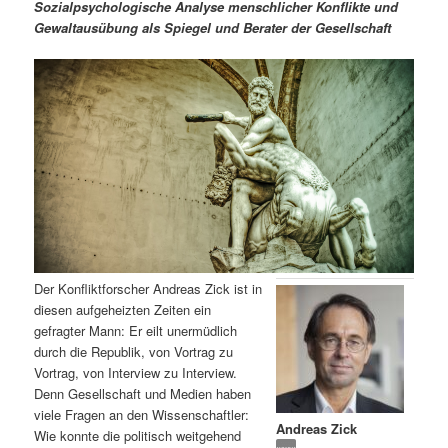
m
u
n
n
Sozialpsychologische Analyse menschlicher Konflikte und
g
a
Gewaltausübung als Spiegel und Berater der Gesellschaft
ä
n
e
v
n
i
r
d
g
a
e
ä
t
i
n
r
o
n
I
e
n
n
Der Konfliktforscher Andreas Zick ist in
h
I
diesen aufgeheizten Zeiten ein
gefragter Mann: Er eilt unermüdlich
a
n
durch die Republik, von Vortrag zu
Vortrag, von Interview zu Interview.
l
h
Denn Gesellschaft und Medien haben
viele Fragen an den Wissenschaftler:
Andreas Zick
t
a
Wie konnte die politisch weitgehend