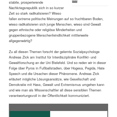
stabile, prosperierende
s
l
Nachkriegsrepublik sich in so kurzer
Zeit so stark radikalisieren? Wieso
p
t
fallen extreme politische Meinungen auf so fruchtbaren Boden,
wieso radikalisieren sich junge Menschen, wieso sind Gewalt
r
s
gegen ethnische oder religiöse Minderheiten und
gruppenbezogene Menschenfeindlichkeit mittlerweile
i
p
allgegenwärtig?
Zu all diesen Themen forscht der gelernte Sozialpsychologe
n
r
Andreas Zick am Institut für Interdisziplinäre Konflikt- und
Gewaltforschung an der Uni Bielefeld. Und so reden wir in dieser
g
i
Folge über Pyros in Fußballstadien, über Hogesa, Pegida, Hate
Speech und die Ursachen dieser Phänomene. Andreas Zick
e
n
erläutert mögliche Lösungsansätze, wie Gesellschaft und
Demokratie mit Hass, Gewalt und Extremismus umgehen kann
n
g
und wie man als Wissenschaftler all diese sensiblen Themen
verantwortungsvoll in der Öffentlichkeit kommuniziert.
e
n