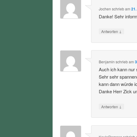
Jochen
schrieb
am
21.
Danke! Sehr informa
↓
Antworten
Benjamin
schrieb
am
3
Auch ich kann nur 
Sehr sehr spannen
kann dann würde i
Danke Herr Zick u
↓
Antworten
KevinRamses
schrieb