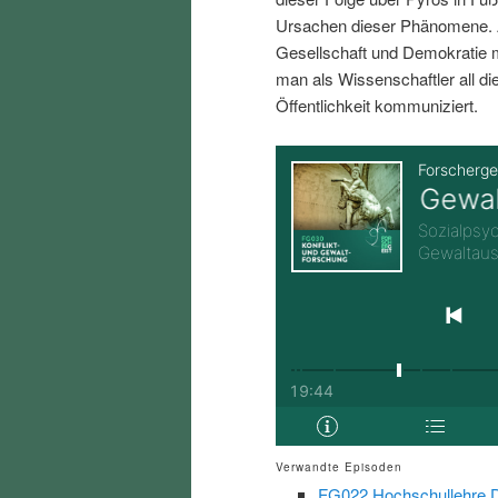
i
p
Ursachen dieser Phänomene. A
Gesellschaft und Demokratie
n
r
man als Wissenschaftler all d
Öffentlichkeit kommuniziert.
g
i
e
n
n
g
e
n
Verwandte Episoden
FG022 Hochschullehre Di