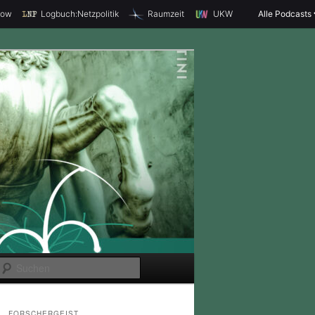
how
Logbuch:Netzpolitik
Raumzeit
UKW
Alle Podcasts
S
u
c
FORSCHERGEIST