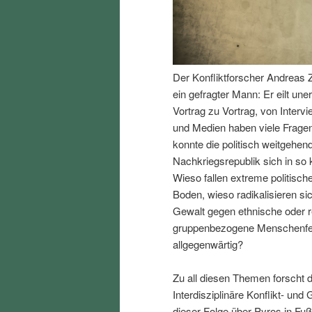
I
e
n
n
Der Konfliktforscher Andreas Z
h
I
ein gefragter Mann: Er eilt un
Vortrag zu Vortrag, von Interv
a
n
und Medien haben viele Fragen
konnte die politisch weitgehend
l
h
Nachkriegsrepublik sich in so k
Wieso fallen extreme politisch
t
a
Boden, wieso radikalisieren s
Gewalt gegen ethnische oder r
s
l
gruppenbezogene Menschenfeind
allgegenwärtig?
p
t
Zu all diesen Themen forscht d
r
s
Interdisziplinäre Konflikt- und
dieser Folge über Pyros in Fu