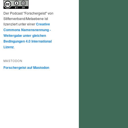
Der Podcast "Forschergeist" von
Stifterverband/Metaebene ist
lizenziert unter einer
Creative
Commons Namensnennung -
Weitergabe unter gleichen
Bedingungen 4.0 International
Lizenz
.
MASTODON
Forschergeist auf Mastodon