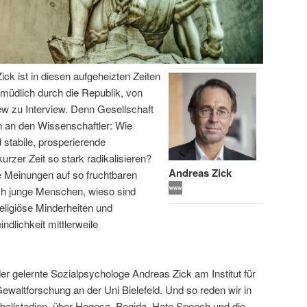
ick ist in diesen aufgeheizten Zeiten
ermüdlich durch die Republik, von
iew zu Interview. Denn Gesellschaft
 an den Wissenschaftler: Wie
 stabile, prosperierende
urzer Zeit so stark radikalisieren?
Andreas Zick
e Meinungen auf so fruchtbaren
ich junge Menschen, wieso sind
eligiöse Minderheiten und
lichkeit mittlerweile
er gelernte Sozialpsychologe Andreas Zick am Institut für
 Gewaltforschung an der Uni Bielefeld. Und so reden wir in
ßballstadien, über Hogesa, Pegida, Hate Speech und die