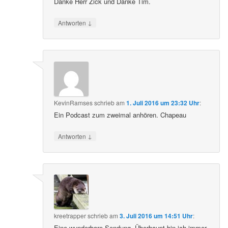
Danke Herr Zick und Danke Tim.
↓
Antworten
KevinRamses
schrieb
am
1. Juli 2016 um 23:32 Uhr
:
Ein Podcast zum zweimal anhören. Chapeau
↓
Antworten
kreetrapper
schrieb
am
3. Juli 2016 um 14:51 Uhr
:
Eine wunderbare Sendung. Überhaupt bin ich immer