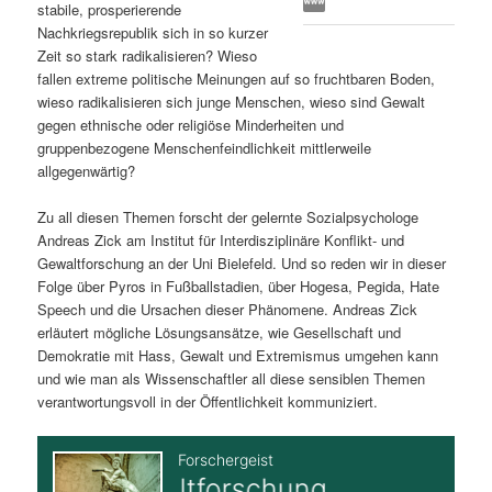
stabile, prosperierende
s
l
Nachkriegsrepublik sich in so kurzer
Zeit so stark radikalisieren? Wieso
p
t
fallen extreme politische Meinungen auf so fruchtbaren Boden,
wieso radikalisieren sich junge Menschen, wieso sind Gewalt
r
s
gegen ethnische oder religiöse Minderheiten und
gruppenbezogene Menschenfeindlichkeit mittlerweile
i
p
allgegenwärtig?
Zu all diesen Themen forscht der gelernte Sozialpsychologe
n
r
Andreas Zick am Institut für Interdisziplinäre Konflikt- und
Gewaltforschung an der Uni Bielefeld. Und so reden wir in dieser
g
i
Folge über Pyros in Fußballstadien, über Hogesa, Pegida, Hate
Speech und die Ursachen dieser Phänomene. Andreas Zick
e
n
erläutert mögliche Lösungsansätze, wie Gesellschaft und
Demokratie mit Hass, Gewalt und Extremismus umgehen kann
n
g
und wie man als Wissenschaftler all diese sensiblen Themen
verantwortungsvoll in der Öffentlichkeit kommuniziert.
e
n