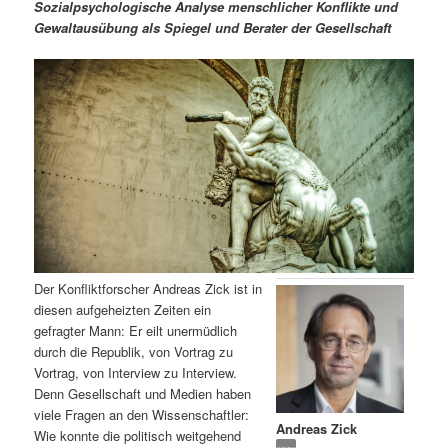
m
u
n
n
Sozialpsychologische Analyse menschlicher Konflikte und
g
a
Gewaltausübung als Spiegel und Berater der Gesellschaft
ä
n
e
v
n
i
r
d
g
a
e
ä
t
i
n
r
o
n
I
e
n
n
Der Konfliktforscher Andreas Zick ist in
h
I
diesen aufgeheizten Zeiten ein
gefragter Mann: Er eilt unermüdlich
a
n
durch die Republik, von Vortrag zu
Vortrag, von Interview zu Interview.
l
h
Denn Gesellschaft und Medien haben
viele Fragen an den Wissenschaftler:
Andreas Zick
t
a
Wie konnte die politisch weitgehend