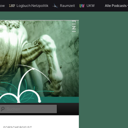
how
Logbuch:Netzpolitik
Raumzeit
UKW
Alle Podcasts
S
u
c
FORSCHERGEIST