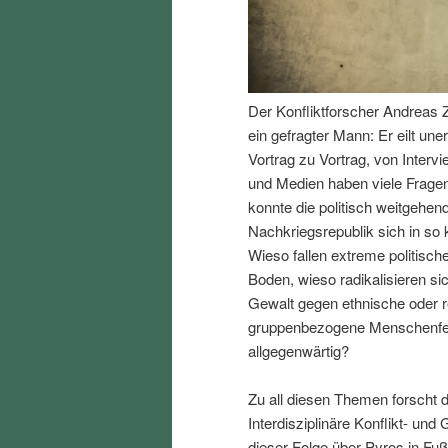
I
e
n
n
Der Konfliktforscher Andreas Z
h
I
ein gefragter Mann: Er eilt un
Vortrag zu Vortrag, von Interv
a
n
und Medien haben viele Fragen
konnte die politisch weitgehend
l
h
Nachkriegsrepublik sich in so k
Wieso fallen extreme politisch
t
a
Boden, wieso radikalisieren s
Gewalt gegen ethnische oder r
s
l
gruppenbezogene Menschenfeind
allgegenwärtig?
p
t
Zu all diesen Themen forscht d
r
s
Interdisziplinäre Konflikt- und
dieser Folge über Pyros in Fu