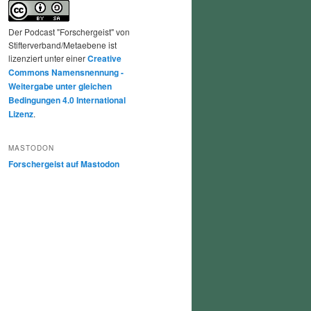
Der Podcast "Forschergeist" von
Stifterverband/Metaebene ist
lizenziert unter einer
Creative
Commons Namensnennung -
Weitergabe unter gleichen
Bedingungen 4.0 International
Lizenz
.
MASTODON
Forschergeist auf Mastodon