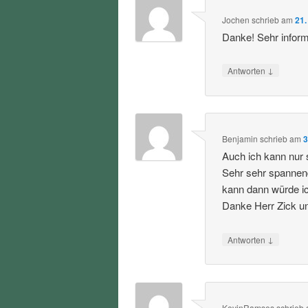
Jochen
schrieb
am
21.
Danke! Sehr informa
↓
Antworten
Benjamin
schrieb
am
3
Auch ich kann nur 
Sehr sehr spannen
kann dann würde i
Danke Herr Zick u
↓
Antworten
KevinRamses
schrieb