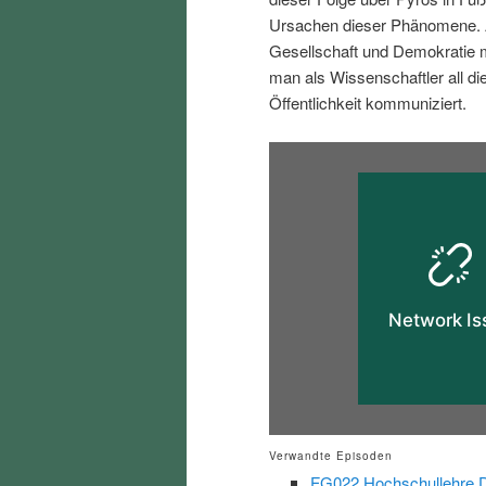
i
p
Ursachen dieser Phänomene. A
Gesellschaft und Demokratie
n
r
man als Wissenschaftler all d
Öffentlichkeit kommuniziert.
g
i
e
n
n
g
e
n
Verwandte Episoden
FG022 Hochschullehre Di