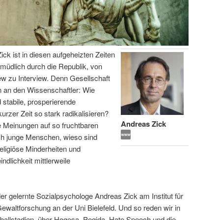
ick ist in diesen aufgeheizten Zeiten
ermüdlich durch die Republik, von
iew zu Interview. Denn Gesellschaft
 an den Wissenschaftler: Wie
 stabile, prosperierende
urzer Zeit so stark radikalisieren?
Andreas Zick
e Meinungen auf so fruchtbaren
ich junge Menschen, wieso sind
eligiöse Minderheiten und
lichkeit mittlerweile
er gelernte Sozialpsychologe Andreas Zick am Institut für
 Gewaltforschung an der Uni Bielefeld. Und so reden wir in
ßballstadien, über Hogesa, Pegida, Hate Speech und die