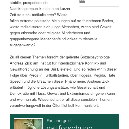
stabile, prosperierende
s
l
Nachkriegsrepublik sich in so kurzer
Zeit so stark radikalisieren? Wieso
p
t
fallen extreme politische Meinungen auf so fruchtbaren Boden,
wieso radikalisieren sich junge Menschen, wieso sind Gewalt
r
s
gegen ethnische oder religiöse Minderheiten und
gruppenbezogene Menschenfeindlichkeit mittlerweile
i
p
allgegenwärtig?
Zu all diesen Themen forscht der gelernte Sozialpsychologe
n
r
Andreas Zick am Institut für Interdisziplinäre Konflikt- und
Gewaltforschung an der Uni Bielefeld. Und so reden wir in dieser
g
i
Folge über Pyros in Fußballstadien, über Hogesa, Pegida, Hate
Speech und die Ursachen dieser Phänomene. Andreas Zick
e
n
erläutert mögliche Lösungsansätze, wie Gesellschaft und
Demokratie mit Hass, Gewalt und Extremismus umgehen kann
n
g
und wie man als Wissenschaftler all diese sensiblen Themen
verantwortungsvoll in der Öffentlichkeit kommuniziert.
e
n