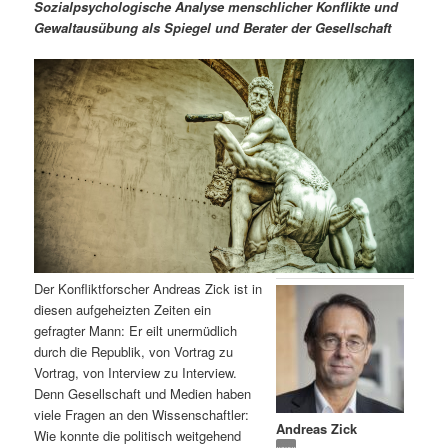
m
u
n
n
Sozialpsychologische Analyse menschlicher Konflikte und
g
a
Gewaltausübung als Spiegel und Berater der Gesellschaft
ä
n
e
v
n
i
r
d
g
a
e
ä
t
i
n
r
o
n
I
e
n
n
Der Konfliktforscher Andreas Zick ist in
h
I
diesen aufgeheizten Zeiten ein
gefragter Mann: Er eilt unermüdlich
a
n
durch die Republik, von Vortrag zu
Vortrag, von Interview zu Interview.
l
h
Denn Gesellschaft und Medien haben
viele Fragen an den Wissenschaftler:
Andreas Zick
t
a
Wie konnte die politisch weitgehend