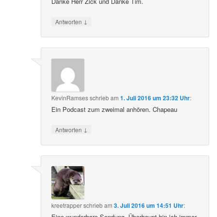
Danke Herr Zick und Danke Tim.
↓
Antworten
KevinRamses
schrieb
am
1. Juli 2016 um 23:32 Uhr
:
Ein Podcast zum zweimal anhören. Chapeau
↓
Antworten
kreetrapper
schrieb
am
3. Juli 2016 um 14:51 Uhr
:
Eine wunderbare Sendung. Überhaupt bin ich immer