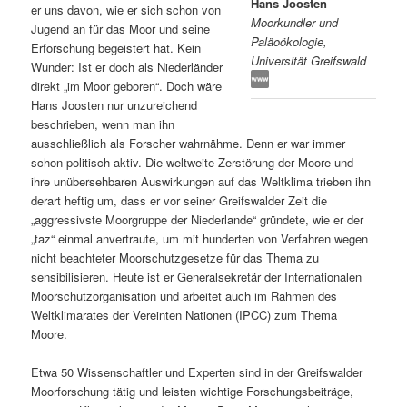
Hans Joosten
er uns davon, wie er sich schon von
Moorkundler und
s
l
Jugend an für das Moor und seine
Paläoökologie,
Erforschung begeistert hat. Kein
Universität Greifswald
p
t
Wunder: Ist er doch als Niederländer
direkt „im Moor geboren“. Doch wäre
r
s
Hans Joosten nur unzureichend
beschrieben, wenn man ihn
i
p
ausschließlich als Forscher wahrnähme. Denn er war immer
schon politisch aktiv. Die weltweite Zerstörung der Moore und
n
r
ihre unübersehbaren Auswirkungen auf das Weltklima trieben ihn
derart heftig um, dass er vor seiner Greifswalder Zeit die
g
i
„aggressivste Moorgruppe der Niederlande“ gründete, wie er der
„taz“ einmal anvertraute, um mit hunderten von Verfahren wegen
e
n
nicht beachteter Moorschutzgesetze für das Thema zu
sensibilisieren. Heute ist er Generalsekretär der Internationalen
Moorschutzorganisation und arbeitet auch im Rahmen des
n
g
Weltklimarates der Vereinten Nationen (IPCC) zum Thema
Moore.
e
Etwa 50 Wissenschaftler und Experten sind in der Greifswalder
n
Moorforschung tätig und leisten wichtige Forschungsbeiträge,