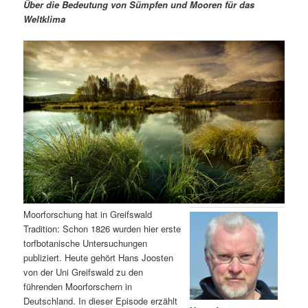
m
u
n
n
Über die Bedeutung von Sümpfen und Mooren für das
g
a
Weltklima
ä
n
e
v
n
i
r
d
g
a
e
ä
t
i
n
r
o
n
I
e
n
n
h
I
Moorforschung hat in Greifswald
Tradition: Schon 1826 wurden hier erste
a
n
torfbotanische Untersuchungen
publiziert. Heute gehört Hans Joosten
l
h
von der Uni Greifswald zu den
führenden Moorforschern in
t
a
Deutschland. In dieser Episode erzählt