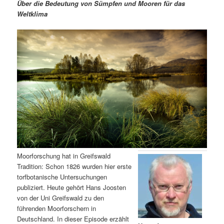
m
u
n
n
Über die Bedeutung von Sümpfen und Mooren für das
g
a
Weltklima
ä
n
e
v
n
i
r
d
g
a
e
ä
t
i
n
r
o
n
I
e
n
n
h
I
Moorforschung hat in Greifswald
Tradition: Schon 1826 wurden hier erste
a
n
torfbotanische Untersuchungen
publiziert. Heute gehört Hans Joosten
l
h
von der Uni Greifswald zu den
führenden Moorforschern in
t
a
Deutschland. In dieser Episode erzählt