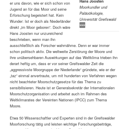
Hans Joosten
er uns davon, wie er sich schon von
Moorkundler und
s
l
Jugend an für das Moor und seine
Paläoökologie,
Erforschung begeistert hat. Kein
Universität Greifswald
p
t
Wunder: Ist er doch als Niederländer
direkt „im Moor geboren“. Doch wäre
r
s
Hans Joosten nur unzureichend
beschrieben, wenn man ihn
i
p
ausschließlich als Forscher wahrnähme. Denn er war immer
schon politisch aktiv. Die weltweite Zerstörung der Moore und
n
r
ihre unübersehbaren Auswirkungen auf das Weltklima trieben ihn
derart heftig um, dass er vor seiner Greifswalder Zeit die
g
i
„aggressivste Moorgruppe der Niederlande“ gründete, wie er der
„taz“ einmal anvertraute, um mit hunderten von Verfahren wegen
e
n
nicht beachteter Moorschutzgesetze für das Thema zu
sensibilisieren. Heute ist er Generalsekretär der Internationalen
Moorschutzorganisation und arbeitet auch im Rahmen des
n
g
Weltklimarates der Vereinten Nationen (IPCC) zum Thema
Moore.
e
Etwa 50 Wissenschaftler und Experten sind in der Greifswalder
n
Moorforschung tätig und leisten wichtige Forschungsbeiträge,