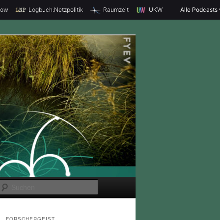
how
Logbuch:Netzpolitik
Raumzeit
UKW
Alle Podcasts
S
u
c
FORSCHERGEIST