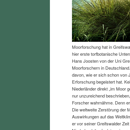
I
e
n
n
h
I
Moorforschung hat in Greifswa
a
n
hier erste torfbotanische Unte
Hans Joosten von der Uni Gre
l
h
Moorforschern in Deutschland. 
davon, wie er sich schon von 
t
a
Erforschung begeistert hat. Ke
Niederländer direkt „im Moor
s
l
nur unzureichend beschrieben,
Forscher wahrnähme. Denn er w
p
t
Die weltweite Zerstörung der 
Auswirkungen auf das Weltklima
r
s
er vor seiner Greifswalder Zei