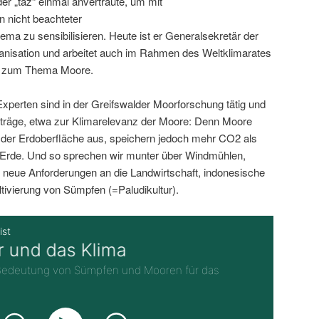
der „taz“ einmal anvertraute, um mit
 nicht beachteter
ma zu sensibilisieren. Heute ist er Generalsekretär der
anisation und arbeitet auch im Rahmen des Weltklimarates
C) zum Thema Moore.
xperten sind in der Greifswalder Moorforschung tätig und
iträge, etwa zur Klimarelevanz der Moore: Denn Moore
 der Erdoberfläche aus, speichern jedoch mehr CO2 als
Erde. Und so sprechen wir munter über Windmühlen,
 neue Anforderungen an die Landwirtschaft, indonesische
ltivierung von Sümpfen (=Paludikultur).