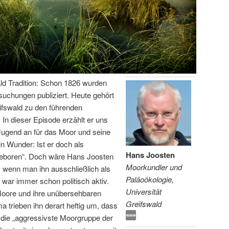
ld Tradition: Schon 1826 wurden
rsuchungen publiziert. Heute gehört
ifswald zu den führenden
In dieser Episode erzählt er uns
Jugend an für das Moor und seine
in Wunder: Ist er doch als
Hans Joosten
 geboren“. Doch wäre Hans Joosten
Moorkundler und
 wenn man ihn ausschließlich als
Paläoökologie,
ar immer schon politisch aktiv.
Universität
Moore und ihre unübersehbaren
Greifswald
 trieben ihn derart heftig um, dass
t die „aggressivste Moorgruppe der