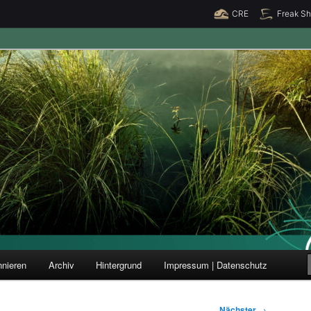
CRE
Freak S
ung und Forschung
nieren
Archiv
Hintergrund
Impressum | Datenschutz
Nächster
→