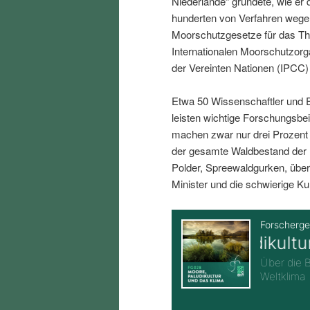
Niederlande“ gründete, wie er 
i
p
hunderten von Verfahren wegen
Moorschutzgesetze für das The
n
r
Internationalen Moorschutzorg
der Vereinten Nationen (IPC
g
i
Etwa 50 Wissenschaftler und E
e
n
leisten wichtige Forschungsbe
machen zwar nur drei Prozent
n
g
der gesamte Waldbestand der 
Polder, Spreewaldgurken, über
e
Minister und die schwierige Ku
n