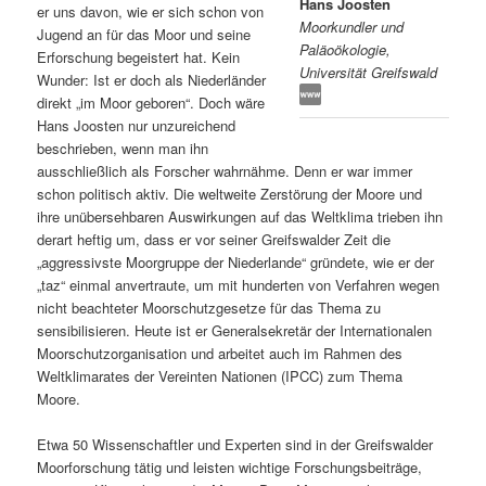
Hans Joosten
er uns davon, wie er sich schon von
Moorkundler und
s
l
Jugend an für das Moor und seine
Paläoökologie,
Erforschung begeistert hat. Kein
Universität Greifswald
p
t
Wunder: Ist er doch als Niederländer
direkt „im Moor geboren“. Doch wäre
r
s
Hans Joosten nur unzureichend
beschrieben, wenn man ihn
i
p
ausschließlich als Forscher wahrnähme. Denn er war immer
schon politisch aktiv. Die weltweite Zerstörung der Moore und
n
r
ihre unübersehbaren Auswirkungen auf das Weltklima trieben ihn
derart heftig um, dass er vor seiner Greifswalder Zeit die
g
i
„aggressivste Moorgruppe der Niederlande“ gründete, wie er der
„taz“ einmal anvertraute, um mit hunderten von Verfahren wegen
e
n
nicht beachteter Moorschutzgesetze für das Thema zu
sensibilisieren. Heute ist er Generalsekretär der Internationalen
Moorschutzorganisation und arbeitet auch im Rahmen des
n
g
Weltklimarates der Vereinten Nationen (IPCC) zum Thema
Moore.
e
Etwa 50 Wissenschaftler und Experten sind in der Greifswalder
n
Moorforschung tätig und leisten wichtige Forschungsbeiträge,