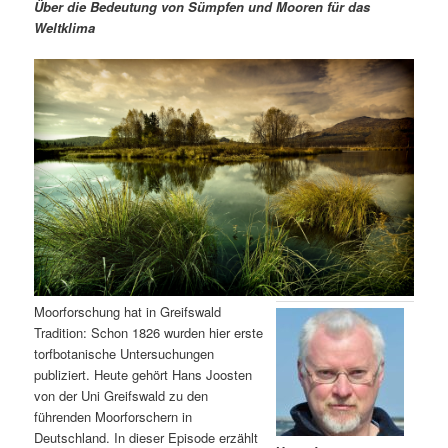
m
u
n
n
Über die Bedeutung von Sümpfen und Mooren für das
g
a
Weltklima
ä
n
e
v
n
i
r
d
g
a
e
ä
t
i
n
r
o
n
I
e
n
n
h
I
Moorforschung hat in Greifswald
Tradition: Schon 1826 wurden hier erste
a
n
torfbotanische Untersuchungen
publiziert. Heute gehört Hans Joosten
l
h
von der Uni Greifswald zu den
führenden Moorforschern in
t
a
Deutschland. In dieser Episode erzählt