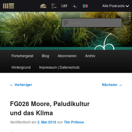
Z
Alle Podcasts
u
Der Interview-Podcast zu Bildung und Forschung
m
S
p
u
r
c
i
Forschergeist
h
m
e
ä
n
r
H
Forschergeist
Blog
Abonnieren
Archiv
Z
Z
e
a
n
u
Hintergrund
Impressum | Datenschutz
u
u
I
p
n
t
m
m
h
m
B
←
Vorheriger
Nächster
→
a
e
e
p
s
l
n
i
FG028 Moore, Paludikultur
t
ü
t
r
e
s
r
und das Klima
p
a
i
k
r
g
Veröffentlicht am
2. Mai 2016
von
Tim Pritlove
i
s