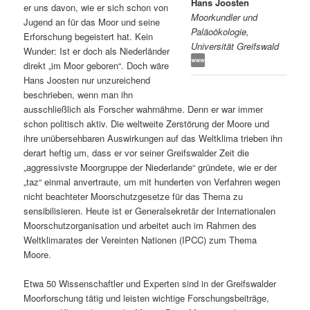
Hans Joosten
er uns davon, wie er sich schon von
Moorkundler und
s
l
Jugend an für das Moor und seine
Paläoökologie,
Erforschung begeistert hat. Kein
Universität Greifswald
p
t
Wunder: Ist er doch als Niederländer
direkt „im Moor geboren“. Doch wäre
r
s
Hans Joosten nur unzureichend
beschrieben, wenn man ihn
i
p
ausschließlich als Forscher wahrnähme. Denn er war immer
schon politisch aktiv. Die weltweite Zerstörung der Moore und
n
r
ihre unübersehbaren Auswirkungen auf das Weltklima trieben ihn
derart heftig um, dass er vor seiner Greifswalder Zeit die
g
i
„aggressivste Moorgruppe der Niederlande“ gründete, wie er der
„taz“ einmal anvertraute, um mit hunderten von Verfahren wegen
e
n
nicht beachteter Moorschutzgesetze für das Thema zu
sensibilisieren. Heute ist er Generalsekretär der Internationalen
Moorschutzorganisation und arbeitet auch im Rahmen des
n
g
Weltklimarates der Vereinten Nationen (IPCC) zum Thema
Moore.
e
Etwa 50 Wissenschaftler und Experten sind in der Greifswalder
n
Moorforschung tätig und leisten wichtige Forschungsbeiträge,