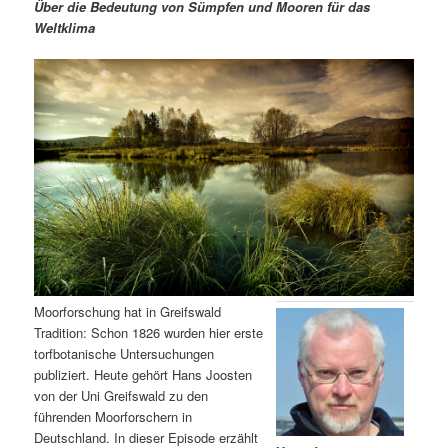
m
u
n
n
Über die Bedeutung von Sümpfen und Mooren für das
g
a
Weltklima
ä
n
e
v
n
i
r
d
g
a
e
ä
t
i
n
r
o
n
I
e
n
n
h
I
Moorforschung hat in Greifswald
Tradition: Schon 1826 wurden hier erste
a
n
torfbotanische Untersuchungen
publiziert. Heute gehört Hans Joosten
l
h
von der Uni Greifswald zu den
führenden Moorforschern in
t
a
Deutschland. In dieser Episode erzählt