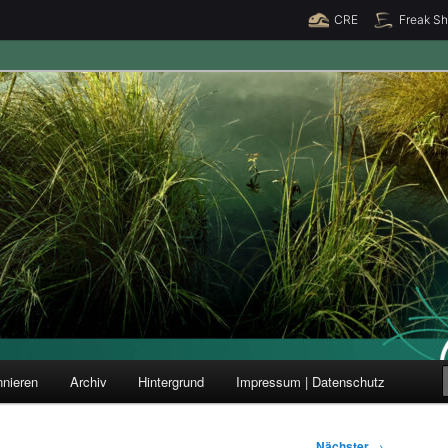
CRE
Freak S
ung und Forschung
nieren
Archiv
Hintergrund
Impressum | Datenschutz
Nächster
→