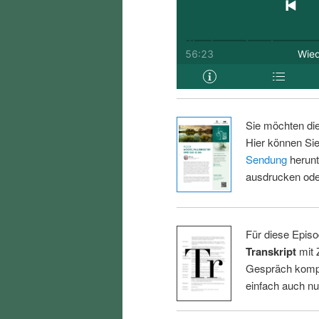
Sie möchten di
Hier können Sie
Sendung
herunt
ausdrucken oder
Für diese Episo
Transkript
mit 
Gespräch kompl
einfach auch n