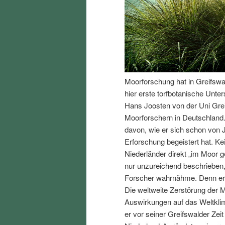
I
e
n
n
h
I
Moorforschung hat in Greifswa
a
n
hier erste torfbotanische Unte
Hans Joosten von der Uni Gre
l
h
Moorforschern in Deutschland. 
davon, wie er sich schon von 
t
a
Erforschung begeistert hat. Ke
Niederländer direkt „im Moor
s
l
nur unzureichend beschrieben,
Forscher wahrnähme. Denn er w
p
t
Die weltweite Zerstörung der 
Auswirkungen auf das Weltklima
r
s
er vor seiner Greifswalder Zei