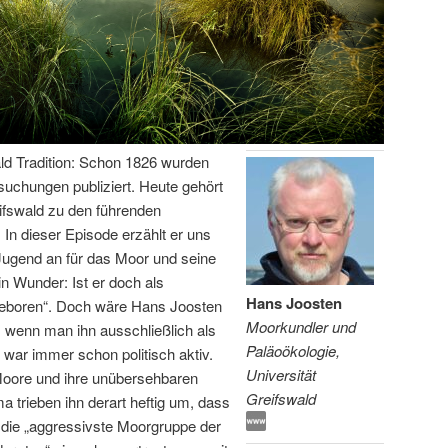
ld Tradition: Schon 1826 wurden
rsuchungen publiziert. Heute gehört
ifswald zu den führenden
In dieser Episode erzählt er uns
Jugend an für das Moor und seine
in Wunder: Ist er doch als
Hans Joosten
 geboren“. Doch wäre Hans Joosten
Moorkundler und
 wenn man ihn ausschließlich als
Paläoökologie,
ar immer schon politisch aktiv.
Universität
Moore und ihre unübersehbaren
Greifswald
 trieben ihn derart heftig um, dass
t die „aggressivste Moorgruppe der