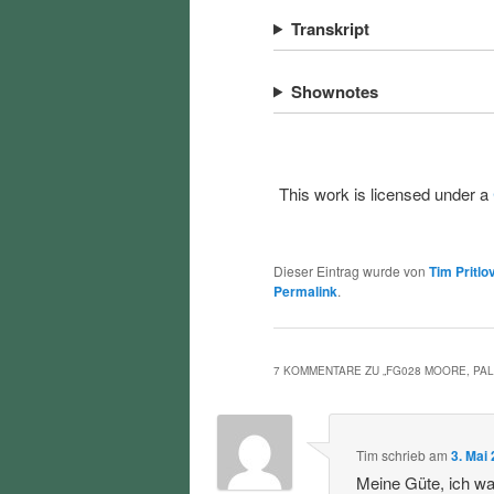
Transkript
Shownotes
This work is licensed under a
Dieser Eintrag wurde von
Tim Pritlo
Permalink
.
7 KOMMENTARE ZU „
FG028 MOORE, PAL
Tim
schrieb
am
3. Mai
Meine Güte, ich war