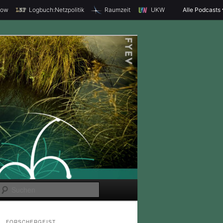
how
Logbuch:Netzpolitik
Raumzeit
UKW
Alle Podcasts
S
u
c
FORSCHERGEIST