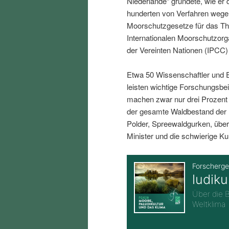
Niederlande“ gründete, wie er 
i
p
hunderten von Verfahren wegen
Moorschutzgesetze für das The
n
r
Internationalen Moorschutzorg
der Vereinten Nationen (IPC
g
i
Etwa 50 Wissenschaftler und E
e
n
leisten wichtige Forschungsbe
machen zwar nur drei Prozent
n
g
der gesamte Waldbestand der 
Polder, Spreewaldgurken, über
e
Minister und die schwierige Ku
n