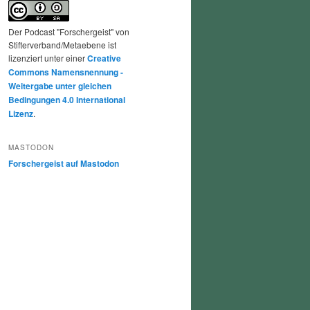
Der Podcast "Forschergeist" von
Stifterverband/Metaebene ist
lizenziert unter einer
Creative
Commons Namensnennung -
Weitergabe unter gleichen
Bedingungen 4.0 International
Lizenz
.
MASTODON
Forschergeist auf Mastodon