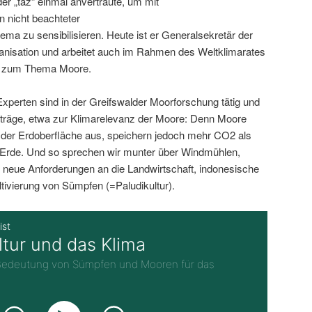
der „taz“ einmal anvertraute, um mit
 nicht beachteter
ma zu sensibilisieren. Heute ist er Generalsekretär der
anisation und arbeitet auch im Rahmen des Weltklimarates
C) zum Thema Moore.
xperten sind in der Greifswalder Moorforschung tätig und
iträge, etwa zur Klimarelevanz der Moore: Denn Moore
 der Erdoberfläche aus, speichern jedoch mehr CO2 als
Erde. Und so sprechen wir munter über Windmühlen,
 neue Anforderungen an die Landwirtschaft, indonesische
ltivierung von Sümpfen (=Paludikultur).