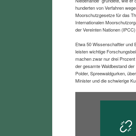
Niederlande“ gründete, wie er 
i
p
hunderten von Verfahren wegen
Moorschutzgesetze für das The
n
r
Internationalen Moorschutzorg
der Vereinten Nationen (IPC
g
i
Etwa 50 Wissenschaftler und E
e
n
leisten wichtige Forschungsbe
machen zwar nur drei Prozent
n
g
der gesamte Waldbestand der 
Polder, Spreewaldgurken, über
e
Minister und die schwierige Ku
n