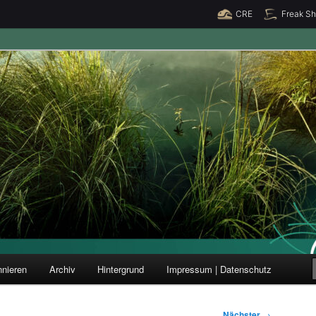
CRE
Freak S
ung und Forschung
nieren
Archiv
Hintergrund
Impressum | Datenschutz
Nächster
→