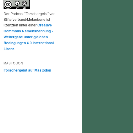
Der Podcast "Forschergeist" von
Stifterverband/Metaebene ist
lizenziert unter einer
Creative
Commons Namensnennung -
Weitergabe unter gleichen
Bedingungen 4.0 International
Lizenz
.
MASTODON
Forschergeist auf Mastodon