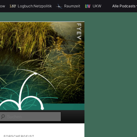
how
Logbuch:Netzpolitik
Raumzeit
UKW
Alle Podcasts
S
u
c
FORSCHERGEIST