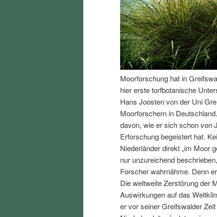
I
e
n
n
h
I
Moorforschung hat in Greifswa
a
n
hier erste torfbotanische Unte
Hans Joosten von der Uni Gre
l
h
Moorforschern in Deutschland. 
davon, wie er sich schon von 
t
a
Erforschung begeistert hat. Ke
Niederländer direkt „im Moor
s
l
nur unzureichend beschrieben,
Forscher wahrnähme. Denn er w
p
t
Die weltweite Zerstörung der 
Auswirkungen auf das Weltklima
r
s
er vor seiner Greifswalder Zei