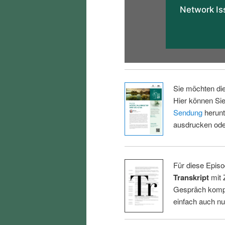
Sie möchten di
Hier können Sie
Sendung
herunt
ausdrucken oder
Für diese Episo
Transkript
mit 
Gespräch kompl
einfach auch n