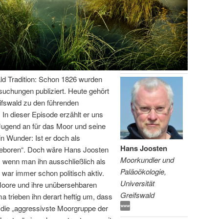
ld Tradition: Schon 1826 wurden
rsuchungen publiziert. Heute gehört
ifswald zu den führenden
In dieser Episode erzählt er uns
Jugend an für das Moor und seine
in Wunder: Ist er doch als
Hans Joosten
 geboren“. Doch wäre Hans Joosten
Moorkundler und
 wenn man ihn ausschließlich als
Paläoökologie,
ar immer schon politisch aktiv.
Universität
Moore und ihre unübersehbaren
Greifswald
 trieben ihn derart heftig um, dass
t die „aggressivste Moorgruppe der