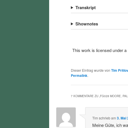
Transkript
Shownotes
This work is licensed under a
Dieser Eintrag wurde von
Tim Pritlo
Permalink
.
7 KOMMENTARE ZU „
FG028 MOORE, PAL
Tim
schrieb
am
3. Mai
Meine Güte, ich war