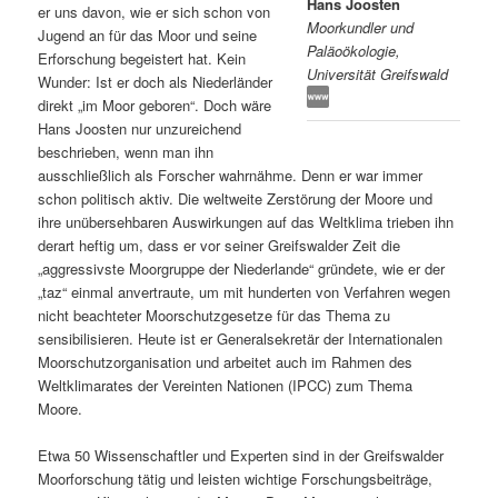
Hans Joosten
er uns davon, wie er sich schon von
Moorkundler und
s
l
Jugend an für das Moor und seine
Paläoökologie,
Erforschung begeistert hat. Kein
Universität Greifswald
p
t
Wunder: Ist er doch als Niederländer
direkt „im Moor geboren“. Doch wäre
r
s
Hans Joosten nur unzureichend
beschrieben, wenn man ihn
i
p
ausschließlich als Forscher wahrnähme. Denn er war immer
schon politisch aktiv. Die weltweite Zerstörung der Moore und
n
r
ihre unübersehbaren Auswirkungen auf das Weltklima trieben ihn
derart heftig um, dass er vor seiner Greifswalder Zeit die
g
i
„aggressivste Moorgruppe der Niederlande“ gründete, wie er der
„taz“ einmal anvertraute, um mit hunderten von Verfahren wegen
e
n
nicht beachteter Moorschutzgesetze für das Thema zu
sensibilisieren. Heute ist er Generalsekretär der Internationalen
Moorschutzorganisation und arbeitet auch im Rahmen des
n
g
Weltklimarates der Vereinten Nationen (IPCC) zum Thema
Moore.
e
Etwa 50 Wissenschaftler und Experten sind in der Greifswalder
n
Moorforschung tätig und leisten wichtige Forschungsbeiträge,