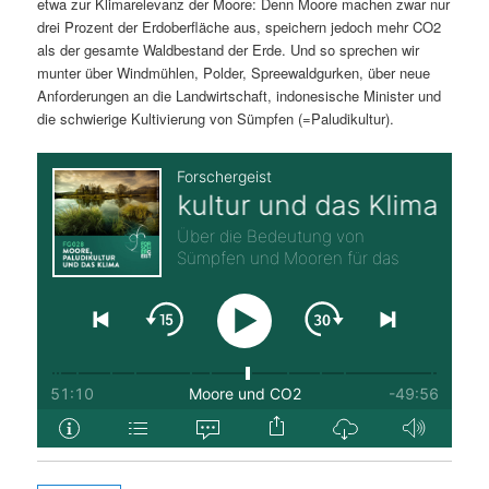
etwa zur Klimarelevanz der Moore: Denn Moore machen zwar nur
drei Prozent der Erdoberfläche aus, speichern jedoch mehr CO2
als der gesamte Waldbestand der Erde. Und so sprechen wir
munter über Windmühlen, Polder, Spreewaldgurken, über neue
Anforderungen an die Landwirtschaft, indonesische Minister und
die schwierige Kultivierung von Sümpfen (=Paludikultur).