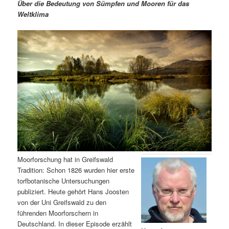
m
u
n
n
Über die Bedeutung von Sümpfen und Mooren für das
g
a
Weltklima
ä
n
e
v
n
i
r
d
g
a
e
ä
t
i
n
r
o
n
I
e
n
n
h
I
Moorforschung hat in Greifswald
Tradition: Schon 1826 wurden hier erste
a
n
torfbotanische Untersuchungen
publiziert. Heute gehört Hans Joosten
l
h
von der Uni Greifswald zu den
führenden Moorforschern in
t
a
Deutschland. In dieser Episode erzählt