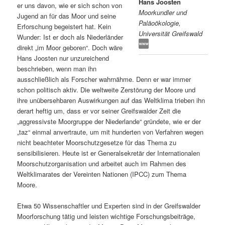
Hans Joosten
er uns davon, wie er sich schon von
Moorkundler und
s
l
Jugend an für das Moor und seine
Paläoökologie,
Erforschung begeistert hat. Kein
Universität Greifswald
p
t
Wunder: Ist er doch als Niederländer
direkt „im Moor geboren“. Doch wäre
r
s
Hans Joosten nur unzureichend
beschrieben, wenn man ihn
i
p
ausschließlich als Forscher wahrnähme. Denn er war immer
schon politisch aktiv. Die weltweite Zerstörung der Moore und
n
r
ihre unübersehbaren Auswirkungen auf das Weltklima trieben ihn
derart heftig um, dass er vor seiner Greifswalder Zeit die
g
i
„aggressivste Moorgruppe der Niederlande“ gründete, wie er der
„taz“ einmal anvertraute, um mit hunderten von Verfahren wegen
e
n
nicht beachteter Moorschutzgesetze für das Thema zu
sensibilisieren. Heute ist er Generalsekretär der Internationalen
Moorschutzorganisation und arbeitet auch im Rahmen des
n
g
Weltklimarates der Vereinten Nationen (IPCC) zum Thema
Moore.
e
Etwa 50 Wissenschaftler und Experten sind in der Greifswalder
n
Moorforschung tätig und leisten wichtige Forschungsbeiträge,