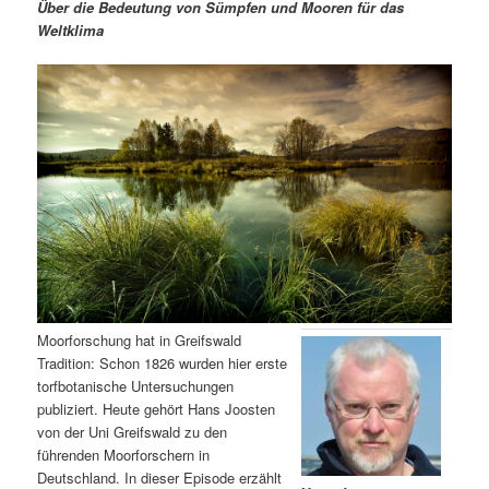
m
u
n
n
Über die Bedeutung von Sümpfen und Mooren für das
g
a
Weltklima
ä
n
e
v
n
i
r
d
g
a
e
ä
t
i
n
r
o
n
I
e
n
n
h
I
Moorforschung hat in Greifswald
Tradition: Schon 1826 wurden hier erste
a
n
torfbotanische Untersuchungen
publiziert. Heute gehört Hans Joosten
l
h
von der Uni Greifswald zu den
führenden Moorforschern in
t
a
Deutschland. In dieser Episode erzählt