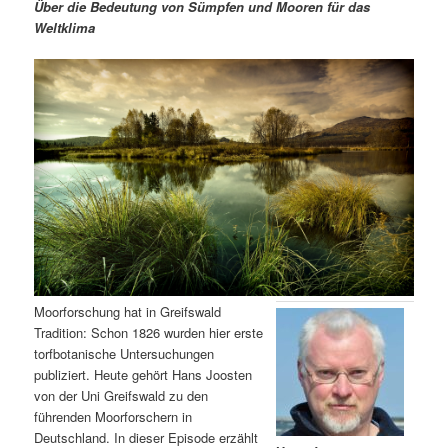
m
u
n
n
Über die Bedeutung von Sümpfen und Mooren für das
g
a
Weltklima
ä
n
e
v
n
i
r
d
g
a
e
ä
t
i
n
r
o
n
I
e
n
n
h
I
Moorforschung hat in Greifswald
Tradition: Schon 1826 wurden hier erste
a
n
torfbotanische Untersuchungen
publiziert. Heute gehört Hans Joosten
l
h
von der Uni Greifswald zu den
führenden Moorforschern in
t
a
Deutschland. In dieser Episode erzählt