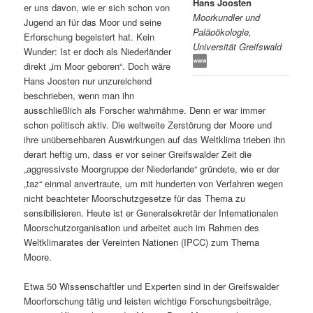
Hans Joosten
er uns davon, wie er sich schon von
Moorkundler und
s
l
Jugend an für das Moor und seine
Paläoökologie,
Erforschung begeistert hat. Kein
Universität Greifswald
p
t
Wunder: Ist er doch als Niederländer
direkt „im Moor geboren“. Doch wäre
r
s
Hans Joosten nur unzureichend
beschrieben, wenn man ihn
i
p
ausschließlich als Forscher wahrnähme. Denn er war immer
schon politisch aktiv. Die weltweite Zerstörung der Moore und
n
r
ihre unübersehbaren Auswirkungen auf das Weltklima trieben ihn
derart heftig um, dass er vor seiner Greifswalder Zeit die
g
i
„aggressivste Moorgruppe der Niederlande“ gründete, wie er der
„taz“ einmal anvertraute, um mit hunderten von Verfahren wegen
e
n
nicht beachteter Moorschutzgesetze für das Thema zu
sensibilisieren. Heute ist er Generalsekretär der Internationalen
Moorschutzorganisation und arbeitet auch im Rahmen des
n
g
Weltklimarates der Vereinten Nationen (IPCC) zum Thema
Moore.
e
Etwa 50 Wissenschaftler und Experten sind in der Greifswalder
n
Moorforschung tätig und leisten wichtige Forschungsbeiträge,