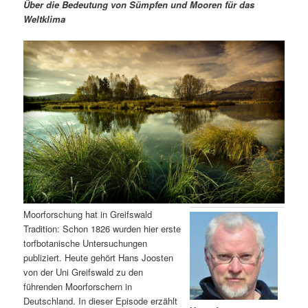
m
u
n
n
Über die Bedeutung von Sümpfen und Mooren für das
g
a
Weltklima
ä
n
e
v
n
i
r
d
g
a
e
ä
t
i
n
r
o
n
I
e
n
n
h
I
Moorforschung hat in Greifswald
Tradition: Schon 1826 wurden hier erste
a
n
torfbotanische Untersuchungen
publiziert. Heute gehört Hans Joosten
l
h
von der Uni Greifswald zu den
führenden Moorforschern in
t
a
Deutschland. In dieser Episode erzählt