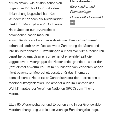
Hans Joosten
er uns davon, wie er sich schon von
Moorkundler und
s
l
Jugend an für das Moor und seine
Paläoökologie,
Erforschung begeistert hat. Kein
Universität Greifswald
p
t
Wunder: Ist er doch als Niederländer
direkt „im Moor geboren“. Doch wäre
r
s
Hans Joosten nur unzureichend
beschrieben, wenn man ihn
i
p
ausschließlich als Forscher wahrnähme. Denn er war immer
schon politisch aktiv. Die weltweite Zerstörung der Moore und
n
r
ihre unübersehbaren Auswirkungen auf das Weltklima trieben ihn
derart heftig um, dass er vor seiner Greifswalder Zeit die
g
i
„aggressivste Moorgruppe der Niederlande“ gründete, wie er der
„taz“ einmal anvertraute, um mit hunderten von Verfahren wegen
e
n
nicht beachteter Moorschutzgesetze für das Thema zu
sensibilisieren. Heute ist er Generalsekretär der Internationalen
Moorschutzorganisation und arbeitet auch im Rahmen des
n
g
Weltklimarates der Vereinten Nationen (IPCC) zum Thema
Moore.
e
Etwa 50 Wissenschaftler und Experten sind in der Greifswalder
n
Moorforschung tätig und leisten wichtige Forschungsbeiträge,