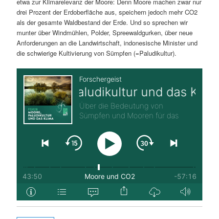
etwa zur Klimarelevanz der Moore: Denn Moore machen zwar nur
drei Prozent der Erdoberfläche aus, speichern jedoch mehr CO2
als der gesamte Waldbestand der Erde. Und so sprechen wir
munter über Windmühlen, Polder, Spreewaldgurken, über neue
Anforderungen an die Landwirtschaft, indonesische Minister und
die schwierige Kultivierung von Sümpfen (=Paludikultur).