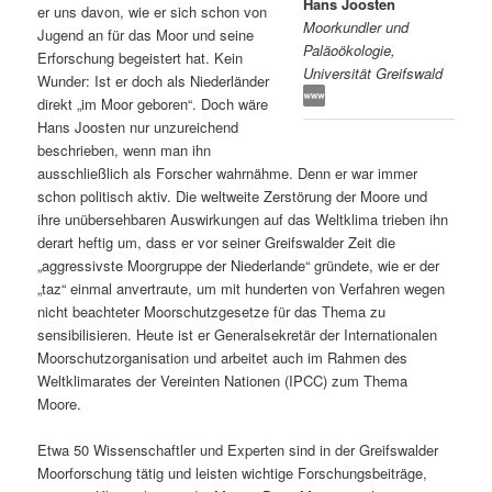
Hans Joosten
er uns davon, wie er sich schon von
Moorkundler und
s
l
Jugend an für das Moor und seine
Paläoökologie,
Erforschung begeistert hat. Kein
Universität Greifswald
p
t
Wunder: Ist er doch als Niederländer
direkt „im Moor geboren“. Doch wäre
r
s
Hans Joosten nur unzureichend
beschrieben, wenn man ihn
i
p
ausschließlich als Forscher wahrnähme. Denn er war immer
schon politisch aktiv. Die weltweite Zerstörung der Moore und
n
r
ihre unübersehbaren Auswirkungen auf das Weltklima trieben ihn
derart heftig um, dass er vor seiner Greifswalder Zeit die
g
i
„aggressivste Moorgruppe der Niederlande“ gründete, wie er der
„taz“ einmal anvertraute, um mit hunderten von Verfahren wegen
e
n
nicht beachteter Moorschutzgesetze für das Thema zu
sensibilisieren. Heute ist er Generalsekretär der Internationalen
Moorschutzorganisation und arbeitet auch im Rahmen des
n
g
Weltklimarates der Vereinten Nationen (IPCC) zum Thema
Moore.
e
Etwa 50 Wissenschaftler und Experten sind in der Greifswalder
n
Moorforschung tätig und leisten wichtige Forschungsbeiträge,