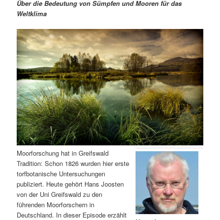
m
u
n
n
Über die Bedeutung von Sümpfen und Mooren für das
g
a
Weltklima
ä
n
e
v
n
i
r
d
g
a
e
ä
t
i
n
r
o
n
I
e
n
n
h
I
Moorforschung hat in Greifswald
Tradition: Schon 1826 wurden hier erste
a
n
torfbotanische Untersuchungen
publiziert. Heute gehört Hans Joosten
l
h
von der Uni Greifswald zu den
führenden Moorforschern in
t
a
Deutschland. In dieser Episode erzählt