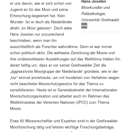
Hans Joosten
er uns davon, wie er sich schon von
Moorkundler und
s
l
Jugend an für das Moor und seine
Paläoökologie,
Erforschung begeistert hat. Kein
Universität Greifswald
p
t
Wunder: Ist er doch als Niederländer
direkt „im Moor geboren“. Doch wäre
r
s
Hans Joosten nur unzureichend
beschrieben, wenn man ihn
i
p
ausschließlich als Forscher wahrnähme. Denn er war immer
schon politisch aktiv. Die weltweite Zerstörung der Moore und
n
r
ihre unübersehbaren Auswirkungen auf das Weltklima trieben ihn
derart heftig um, dass er vor seiner Greifswalder Zeit die
g
i
„aggressivste Moorgruppe der Niederlande“ gründete, wie er der
„taz“ einmal anvertraute, um mit hunderten von Verfahren wegen
e
n
nicht beachteter Moorschutzgesetze für das Thema zu
sensibilisieren. Heute ist er Generalsekretär der Internationalen
Moorschutzorganisation und arbeitet auch im Rahmen des
n
g
Weltklimarates der Vereinten Nationen (IPCC) zum Thema
Moore.
e
Etwa 50 Wissenschaftler und Experten sind in der Greifswalder
n
Moorforschung tätig und leisten wichtige Forschungsbeiträge,