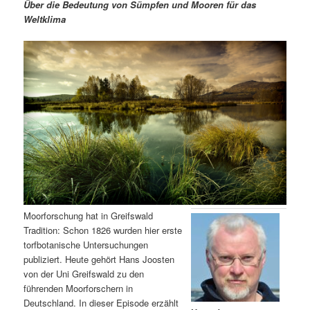
m
u
n
n
Über die Bedeutung von Sümpfen und Mooren für das
g
a
Weltklima
ä
n
e
v
n
i
r
d
g
a
e
ä
t
i
n
r
o
n
I
e
n
n
h
I
Moorforschung hat in Greifswald
Tradition: Schon 1826 wurden hier erste
a
n
torfbotanische Untersuchungen
publiziert. Heute gehört Hans Joosten
l
h
von der Uni Greifswald zu den
führenden Moorforschern in
t
a
Deutschland. In dieser Episode erzählt