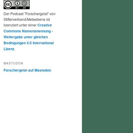
Der Podcast "Forschergeist" von
Stifterverband/Metaebene ist
lizenziert unter einer
Creative
Commons Namensnennung -
Weitergabe unter gleichen
Bedingungen 4.0 International
Lizenz
.
MASTODON
Forschergeist auf Mastodon