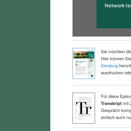
Sie möchten di
Hier können Sie
Sendung
herunt
ausdrucken oder
Für diese Episo
Transkript
mit 
Gespräch kompl
einfach auch n