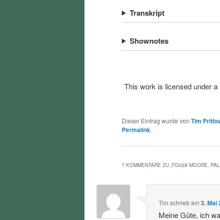
Transkript
Shownotes
This work is licensed under a
Dieser Eintrag wurde von
Tim Pritlo
Permalink
.
7 KOMMENTARE ZU „
FG028 MOORE, PAL
Tim
schrieb
am
3. Mai
Meine Güte, ich war