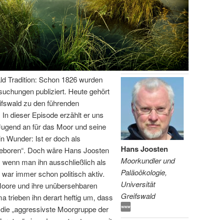
ld Tradition: Schon 1826 wurden
rsuchungen publiziert. Heute gehört
ifswald zu den führenden
In dieser Episode erzählt er uns
Jugend an für das Moor und seine
in Wunder: Ist er doch als
Hans Joosten
 geboren“. Doch wäre Hans Joosten
Moorkundler und
 wenn man ihn ausschließlich als
Paläoökologie,
ar immer schon politisch aktiv.
Universität
Moore und ihre unübersehbaren
Greifswald
 trieben ihn derart heftig um, dass
t die „aggressivste Moorgruppe der