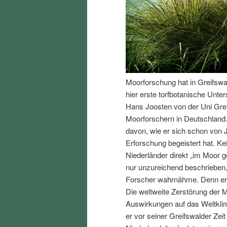
I
e
n
n
h
I
Moorforschung hat in Greifswa
a
n
hier erste torfbotanische Unte
Hans Joosten von der Uni Gre
l
h
Moorforschern in Deutschland. 
davon, wie er sich schon von 
t
a
Erforschung begeistert hat. Ke
Niederländer direkt „im Moor
s
l
nur unzureichend beschrieben,
Forscher wahrnähme. Denn er w
p
t
Die weltweite Zerstörung der 
Auswirkungen auf das Weltklima
r
s
er vor seiner Greifswalder Zei