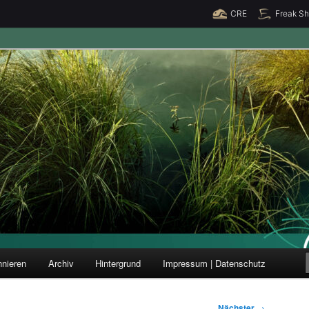
CRE
Freak S
ung und Forschung
nieren
Archiv
Hintergrund
Impressum | Datenschutz
Nächster
→