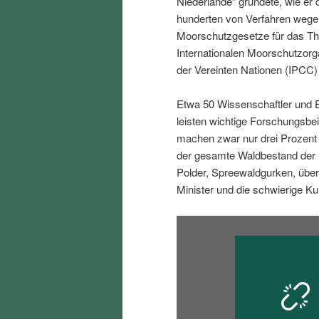
Niederlande“ gründete, wie er 
i
p
hunderten von Verfahren wegen
Moorschutzgesetze für das The
n
r
Internationalen Moorschutzorg
der Vereinten Nationen (IPC
g
i
Etwa 50 Wissenschaftler und E
e
n
leisten wichtige Forschungsbe
machen zwar nur drei Prozent
n
g
der gesamte Waldbestand der 
Polder, Spreewaldgurken, über
e
Minister und die schwierige Ku
n