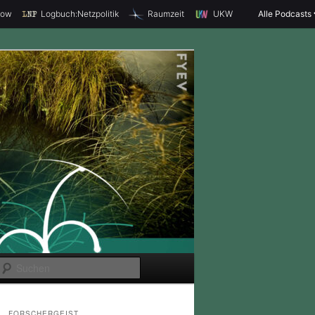
how
Logbuch:Netzpolitik
Raumzeit
UKW
Alle Podcasts
S
u
c
FORSCHERGEIST