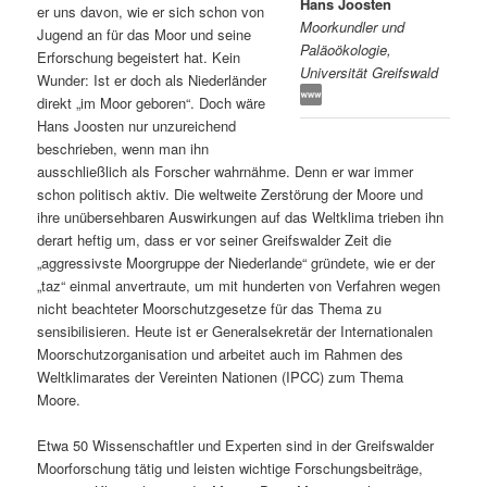
Hans Joosten
er uns davon, wie er sich schon von
Moorkundler und
s
l
Jugend an für das Moor und seine
Paläoökologie,
Erforschung begeistert hat. Kein
Universität Greifswald
p
t
Wunder: Ist er doch als Niederländer
direkt „im Moor geboren“. Doch wäre
r
s
Hans Joosten nur unzureichend
beschrieben, wenn man ihn
i
p
ausschließlich als Forscher wahrnähme. Denn er war immer
schon politisch aktiv. Die weltweite Zerstörung der Moore und
n
r
ihre unübersehbaren Auswirkungen auf das Weltklima trieben ihn
derart heftig um, dass er vor seiner Greifswalder Zeit die
g
i
„aggressivste Moorgruppe der Niederlande“ gründete, wie er der
„taz“ einmal anvertraute, um mit hunderten von Verfahren wegen
e
n
nicht beachteter Moorschutzgesetze für das Thema zu
sensibilisieren. Heute ist er Generalsekretär der Internationalen
Moorschutzorganisation und arbeitet auch im Rahmen des
n
g
Weltklimarates der Vereinten Nationen (IPCC) zum Thema
Moore.
e
Etwa 50 Wissenschaftler und Experten sind in der Greifswalder
n
Moorforschung tätig und leisten wichtige Forschungsbeiträge,