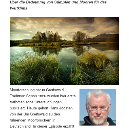
m
u
n
n
Über die Bedeutung von Sümpfen und Mooren für das
g
a
Weltklima
ä
n
e
v
n
i
r
d
g
a
e
ä
t
i
n
r
o
n
I
e
n
n
h
I
Moorforschung hat in Greifswald
Tradition: Schon 1826 wurden hier erste
a
n
torfbotanische Untersuchungen
publiziert. Heute gehört Hans Joosten
l
h
von der Uni Greifswald zu den
führenden Moorforschern in
t
a
Deutschland. In dieser Episode erzählt