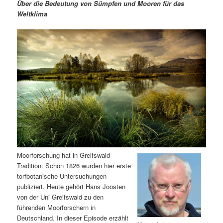
m
u
n
n
Über die Bedeutung von Sümpfen und Mooren für das
g
a
Weltklima
ä
n
e
v
n
i
r
d
g
a
e
ä
t
i
n
r
o
n
I
e
n
n
h
I
Moorforschung hat in Greifswald
Tradition: Schon 1826 wurden hier erste
a
n
torfbotanische Untersuchungen
publiziert. Heute gehört Hans Joosten
l
h
von der Uni Greifswald zu den
führenden Moorforschern in
t
a
Deutschland. In dieser Episode erzählt