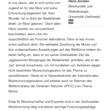
Hans Joosten
er uns davon, wie er sich schon von
Moorkundler und
s
l
Jugend an für das Moor und seine
Paläoökologie,
Erforschung begeistert hat. Kein
Universität Greifswald
p
t
Wunder: Ist er doch als Niederländer
direkt „im Moor geboren“. Doch wäre
r
s
Hans Joosten nur unzureichend
beschrieben, wenn man ihn
i
p
ausschließlich als Forscher wahrnähme. Denn er war immer
schon politisch aktiv. Die weltweite Zerstörung der Moore und
n
r
ihre unübersehbaren Auswirkungen auf das Weltklima trieben ihn
derart heftig um, dass er vor seiner Greifswalder Zeit die
g
i
„aggressivste Moorgruppe der Niederlande“ gründete, wie er der
„taz“ einmal anvertraute, um mit hunderten von Verfahren wegen
e
n
nicht beachteter Moorschutzgesetze für das Thema zu
sensibilisieren. Heute ist er Generalsekretär der Internationalen
Moorschutzorganisation und arbeitet auch im Rahmen des
n
g
Weltklimarates der Vereinten Nationen (IPCC) zum Thema
Moore.
e
Etwa 50 Wissenschaftler und Experten sind in der Greifswalder
n
Moorforschung tätig und leisten wichtige Forschungsbeiträge,