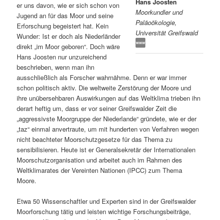
Hans Joosten
er uns davon, wie er sich schon von
Moorkundler und
s
l
Jugend an für das Moor und seine
Paläoökologie,
Erforschung begeistert hat. Kein
Universität Greifswald
p
t
Wunder: Ist er doch als Niederländer
direkt „im Moor geboren“. Doch wäre
r
s
Hans Joosten nur unzureichend
beschrieben, wenn man ihn
i
p
ausschließlich als Forscher wahrnähme. Denn er war immer
schon politisch aktiv. Die weltweite Zerstörung der Moore und
n
r
ihre unübersehbaren Auswirkungen auf das Weltklima trieben ihn
derart heftig um, dass er vor seiner Greifswalder Zeit die
g
i
„aggressivste Moorgruppe der Niederlande“ gründete, wie er der
„taz“ einmal anvertraute, um mit hunderten von Verfahren wegen
e
n
nicht beachteter Moorschutzgesetze für das Thema zu
sensibilisieren. Heute ist er Generalsekretär der Internationalen
Moorschutzorganisation und arbeitet auch im Rahmen des
n
g
Weltklimarates der Vereinten Nationen (IPCC) zum Thema
Moore.
e
Etwa 50 Wissenschaftler und Experten sind in der Greifswalder
n
Moorforschung tätig und leisten wichtige Forschungsbeiträge,