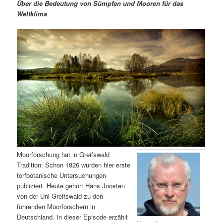
m
u
n
n
Über die Bedeutung von Sümpfen und Mooren für das
g
a
Weltklima
ä
n
e
v
n
i
r
d
g
a
e
ä
t
i
n
r
o
n
I
e
n
n
h
I
Moorforschung hat in Greifswald
Tradition: Schon 1826 wurden hier erste
a
n
torfbotanische Untersuchungen
publiziert. Heute gehört Hans Joosten
l
h
von der Uni Greifswald zu den
führenden Moorforschern in
t
a
Deutschland. In dieser Episode erzählt