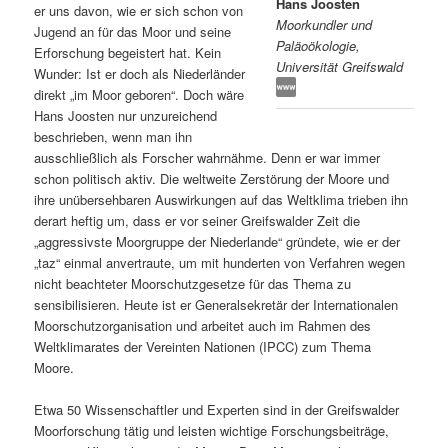
Hans Joosten
er uns davon, wie er sich schon von
Moorkundler und
s
l
Jugend an für das Moor und seine
Paläoökologie,
Erforschung begeistert hat. Kein
Universität Greifswald
p
t
Wunder: Ist er doch als Niederländer
direkt „im Moor geboren“. Doch wäre
r
s
Hans Joosten nur unzureichend
beschrieben, wenn man ihn
i
p
ausschließlich als Forscher wahrnähme. Denn er war immer
schon politisch aktiv. Die weltweite Zerstörung der Moore und
n
r
ihre unübersehbaren Auswirkungen auf das Weltklima trieben ihn
derart heftig um, dass er vor seiner Greifswalder Zeit die
g
i
„aggressivste Moorgruppe der Niederlande“ gründete, wie er der
„taz“ einmal anvertraute, um mit hunderten von Verfahren wegen
e
n
nicht beachteter Moorschutzgesetze für das Thema zu
sensibilisieren. Heute ist er Generalsekretär der Internationalen
Moorschutzorganisation und arbeitet auch im Rahmen des
n
g
Weltklimarates der Vereinten Nationen (IPCC) zum Thema
Moore.
e
Etwa 50 Wissenschaftler und Experten sind in der Greifswalder
n
Moorforschung tätig und leisten wichtige Forschungsbeiträge,