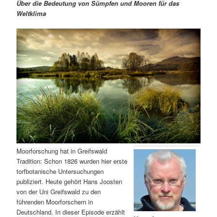
m
u
n
n
Über die Bedeutung von Sümpfen und Mooren für das
g
a
Weltklima
ä
n
e
v
n
i
r
d
g
a
e
ä
t
i
n
r
o
n
I
e
n
n
h
I
Moorforschung hat in Greifswald
Tradition: Schon 1826 wurden hier erste
a
n
torfbotanische Untersuchungen
publiziert. Heute gehört Hans Joosten
l
h
von der Uni Greifswald zu den
führenden Moorforschern in
t
a
Deutschland. In dieser Episode erzählt