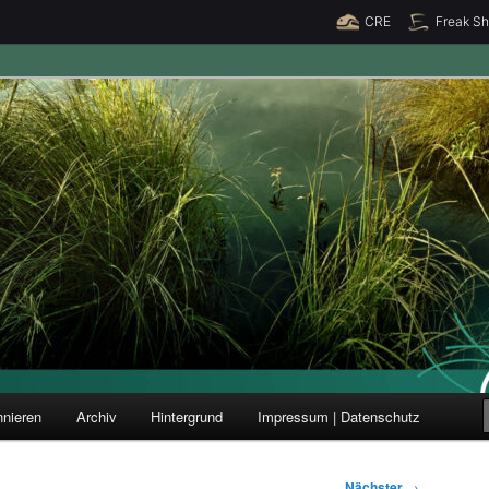
CRE
Freak S
ung und Forschung
nieren
Archiv
Hintergrund
Impressum | Datenschutz
Nächster
→