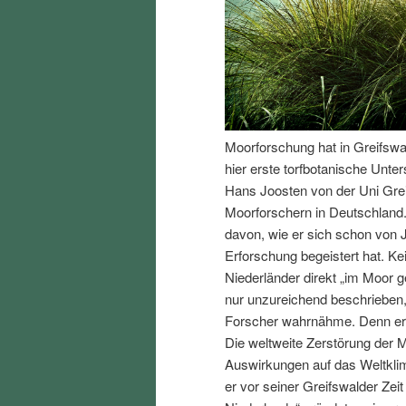
I
e
n
n
h
I
Moorforschung hat in Greifswa
a
n
hier erste torfbotanische Unte
Hans Joosten von der Uni Gre
l
h
Moorforschern in Deutschland. 
davon, wie er sich schon von 
t
a
Erforschung begeistert hat. Ke
Niederländer direkt „im Moor
s
l
nur unzureichend beschrieben,
Forscher wahrnähme. Denn er w
p
t
Die weltweite Zerstörung der 
Auswirkungen auf das Weltklima
r
s
er vor seiner Greifswalder Zei