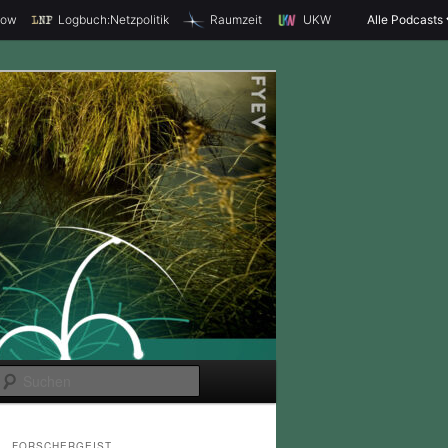
how
Logbuch:Netzpolitik
Raumzeit
UKW
Alle Podcasts
S
u
c
FORSCHERGEIST