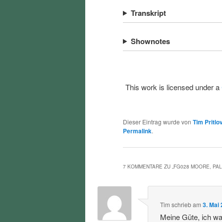
Transkript
Shownotes
This work is licensed under a
Dieser Eintrag wurde von
Tim Pritlo
Permalink
.
7 KOMMENTARE ZU „
FG028 MOORE, PAL
Tim
schrieb
am
3. Mai
Meine Güte, ich war