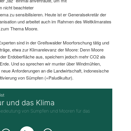
der „taz“ einmal anvertraute, um mit
 nicht beachteter
ma zu sensibilisieren. Heute ist er Generalsekretär der
anisation und arbeitet auch im Rahmen des Weltklimarates
C) zum Thema Moore.
xperten sind in der Greifswalder Moorforschung tätig und
iträge, etwa zur Klimarelevanz der Moore: Denn Moore
 der Erdoberfläche aus, speichern jedoch mehr CO2 als
Erde. Und so sprechen wir munter über Windmühlen,
 neue Anforderungen an die Landwirtschaft, indonesische
ltivierung von Sümpfen (=Paludikultur).