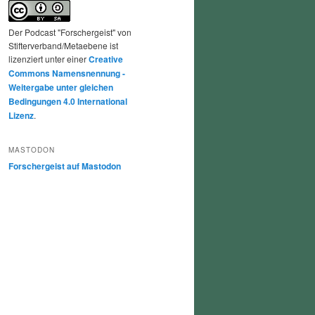
Der Podcast "Forschergeist" von
Stifterverband/Metaebene ist
lizenziert unter einer
Creative
Commons Namensnennung -
Weitergabe unter gleichen
Bedingungen 4.0 International
Lizenz
.
MASTODON
Forschergeist auf Mastodon