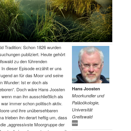
ld Tradition: Schon 1826 wurden
rsuchungen publiziert. Heute gehört
ifswald zu den führenden
In dieser Episode erzählt er uns
Jugend an für das Moor und seine
in Wunder: Ist er doch als
Hans Joosten
 geboren“. Doch wäre Hans Joosten
Moorkundler und
 wenn man ihn ausschließlich als
Paläoökologie,
ar immer schon politisch aktiv.
Universität
Moore und ihre unübersehbaren
Greifswald
 trieben ihn derart heftig um, dass
t die „aggressivste Moorgruppe der