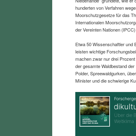
Niederlande“ gründete, wie er 
i
p
hunderten von Verfahren wegen
Moorschutzgesetze für das The
n
r
Internationalen Moorschutzorg
der Vereinten Nationen (IPC
g
i
Etwa 50 Wissenschaftler und E
e
n
leisten wichtige Forschungsbe
machen zwar nur drei Prozent
n
g
der gesamte Waldbestand der 
Polder, Spreewaldgurken, über
e
Minister und die schwierige Ku
n