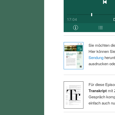
Sie möchten di
Hier können Sie
Sendung
herunt
ausdrucken oder
Für diese Episo
Transkript
mit 
Gespräch kompl
einfach auch n